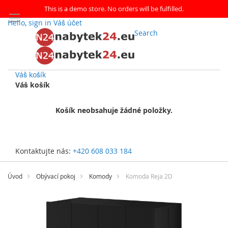
This is a demo store. No orders will be fulfilled.
Hello, sign in
Váš účet
Search
Váš košík
Váš košík
Košík neobsahuje žádné položky.
Kontaktujte nás:
+420 608 033 184
Přejít
na
Úvod
Obývací pokoj
Komody
Komoda Reja 2D
obsah
Přeskočit
na
konec