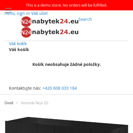
This is a demo store. No orders will be fulfilled.
Hello, sign in
Váš účet
Search
Váš košík
Váš košík
Košík neobsahuje žádné položky.
Kontaktujte nás:
+420 608 033 184
Přejít
na
Úvod
Komoda Reja 2D
obsah
Přeskočit
na
konec