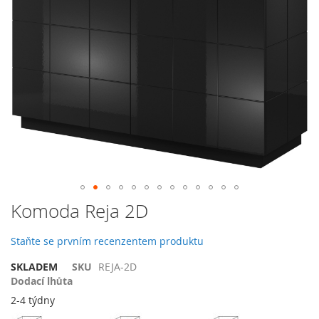
galerie
s
obrázky
Přeskočit
Komoda Reja 2D
na
začátek
Staňte se prvním recenzentem produktu
galerie
s
SKLADEM
SKU
REJA-2D
obrázky
Dodací lhůta
2-4 týdny