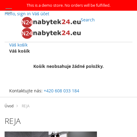
This is a demo store. No orders will be fulfilled.
Hello, sign in
Váš účet
Search
Váš košík
Váš košík
Košík neobsahuje žádné položky.
Kontaktujte nás:
+420 608 033 184
Přejít
na
Úvod
REJA
obsah
REJA