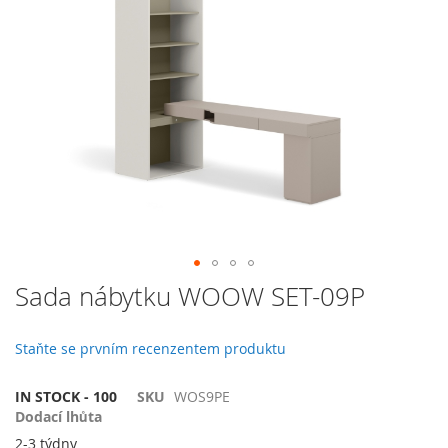
galerie
s
obrázky
Přeskočit
Sada nábytku WOOW SET-09P
na
začátek
galerie
Staňte se prvním recenzentem produktu
s
obrázky
IN STOCK - 100
SKU
WOS9PE
Dodací lhůta
2-3 týdny