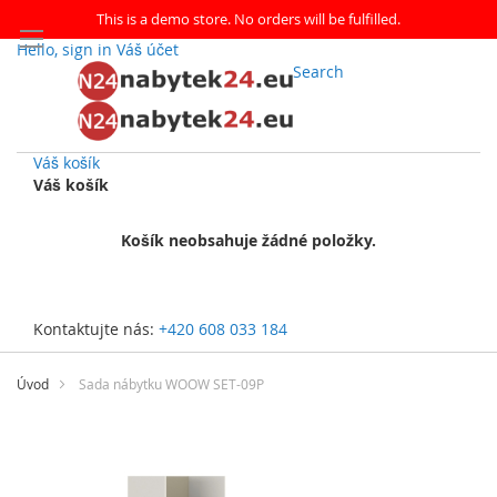
This is a demo store. No orders will be fulfilled.
Hello, sign in
Váš účet
Search
Váš košík
Váš košík
Košík neobsahuje žádné položky.
Kontaktujte nás:
+420 608 033 184
Přejít
na
Úvod
Sada nábytku WOOW SET-09P
obsah
Přeskočit
na
konec