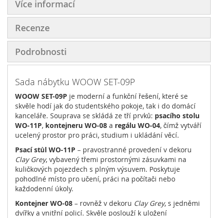
Více informací
Recenze
Podrobnosti
Sada nábytku WOOW SET-09P
WOOW SET-09P
je moderní a funkční řešení, které se
skvěle hodí jak do studentského pokoje, tak i do domácí
kanceláře. Souprava se skládá ze tří prvků:
psacího stolu
WO-11P
,
kontejneru WO-08
a
regálu WO-04
, čímž vytváří
ucelený prostor pro práci, studium i ukládání věcí.
Psací stůl WO-11P
– pravostranné provedení v dekoru
Clay Grey
, vybavený třemi prostornými zásuvkami na
kuličkových pojezdech s plným výsuvem. Poskytuje
pohodlné místo pro učení, práci na počítači nebo
každodenní úkoly.
Kontejner WO-08
– rovněž v dekoru
Clay Grey
, s jedněmi
dvířky a vnitřní policí. Skvěle poslouží k uložení