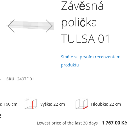
Závěsná
polička
TULSA 01
Staňte se prvním recenzentem
produktu
8
SKU
2497FJ01
h: 160 cm
Výška: 22 cm
Hloubka: 22 cm
č
1 767,00 Kč
Lowest price of the last 30 days