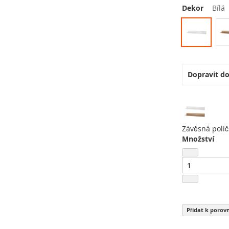
Dekor
Bílá
Dopravit d
Závěsná poli
Množství
Přidat k porov