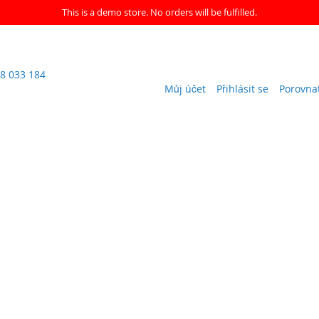
This is a demo store. No orders will be fulfilled.
8 033 184
Můj účet
Přihlásit se
Porovna