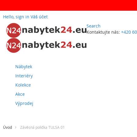
Hello, sign in
Váš účet
Search
Kontaktujte nás:
+420 60
Přejít
na
obsah
Nábytek
Interiéry
Kolekce
Akce
Výprodej
Úvod
Závěsná polička TULSA 01