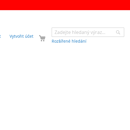
Sear
Váš košík
t
Vytvořit účet
Rozšířené hledání