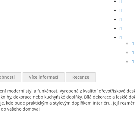
obnosti
Více informací
Recenze
ení moderní styl a funkčnost. Vyrobená z kvalitní dřevotřískové desk
 knihy, dekorace nebo kuchyňské doplňky. Bílá dekorace a lesklé do
je, kde bude praktickým a stylovým doplňkem interiéru. Její rozměry
ěk do vašeho domova!