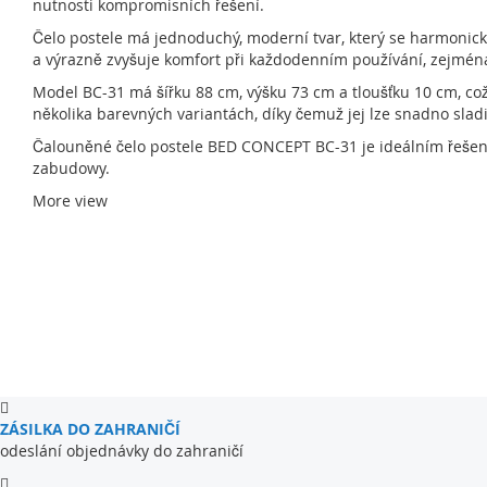
nutnosti kompromisních řešení.
Čelo postele má jednoduchý, moderní tvar, který se harmonick
a výrazně zvyšuje komfort při každodenním používání, zejména 
Model BC-31 má šířku 88 cm, výšku 73 cm a tloušťku 10 cm, co
několika barevných variantách, díky čemuž jej lze snadno slad
Čalouněné čelo postele BED CONCEPT BC-31 je ideálním řešením
zabudowy.
More view
ZÁSILKA DO ZAHRANIČÍ
odeslání objednávky do zahraničí