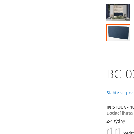
Přeskočit
na
konec
galerie
s
obrázky
Přeskočit
na
začátek
BC-0
galerie
s
obrázky
Staňte se pr
IN STOCK - 1
Dodací lhůta
2-4 týdny
Widt