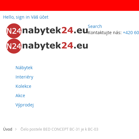
Hello, sign in
Váš účet
Search
Kontaktujte nás:
+420 60
Přejít
na
obsah
Nábytek
Interiéry
Kolekce
Akce
Výprodej
Úvod
Čelo postele BED CONCEPT BC-31 je k BC-03