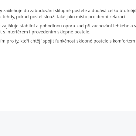
y začleňuje do zabudování sklopné postele a dodává celku útulněj
tehdy, pokud postel slouží také jako místo pro denní relaxaci.
ž zajišťuje stabilní a pohodlnou oporu zad při zachování lehkého 
it s interiérem i provedením sklopné postele.
 pro ty, kteří chtějí spojit funkčnost sklopné postele s komforte