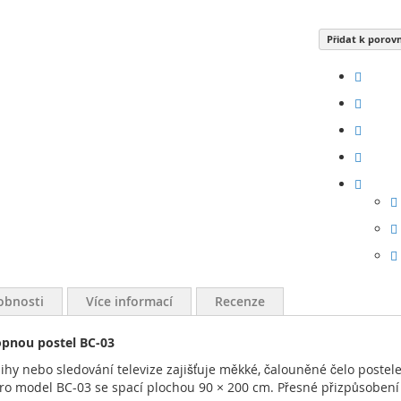
Přidat k porov
obnosti
Více informací
Recenze
opnou postel BC-03
ihy nebo sledování televize zajišťuje měkké, čalouněné čelo poste
o model BC-03 se spací plochou 90 × 200 cm. Přesné přizpůsobení 