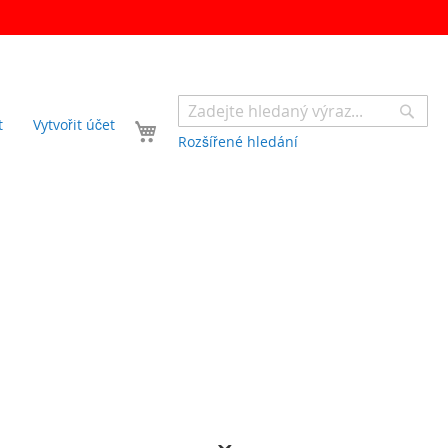
Sear
Váš košík
t
Vytvořit účet
Rozšířené hledání