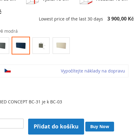
č
3 900,00 Kč
Lowest price of the last 30 days
vě modrá
o
Vypočítejte náklady na dopravu
 BED CONCEPT BC-31 je k BC-03
Přidat do košíku
Buy Now