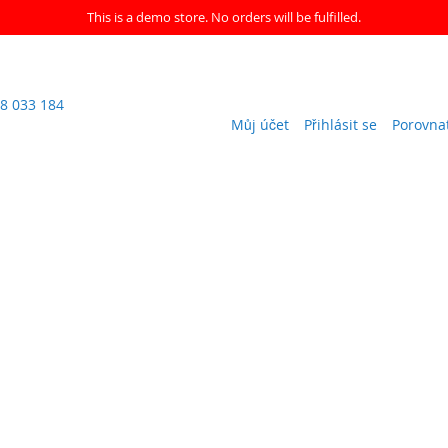
This is a demo store. No orders will be fulfilled.
8 033 184
Můj účet
Přihlásit se
Porovna