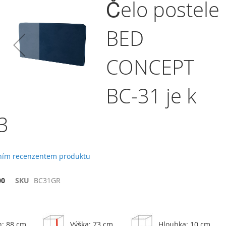
Čelo postele
BED
CONCEPT
BC-31 je k
3
vním recenzentem produktu
00
SKU
BC31GR
h: 88 cm
Výška: 73 cm
Hloubka: 10 cm