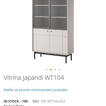
galerie
s
obrázky
Přeskočit
Vitrína Japandi WT104
na
začátek
galerie
Staňte se prvním recenzentem produktu
s
obrázky
IN STOCK - 100
SKU
JPD-WT104-KSZ
Dodací lhůta