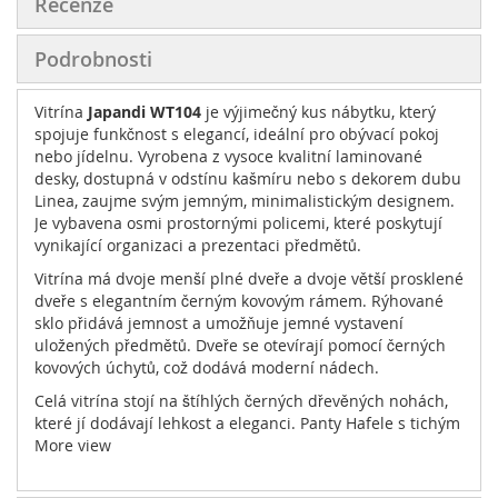
Recenze
Podrobnosti
Vitrína
Japandi WT104
je výjimečný kus nábytku, který
spojuje funkčnost s elegancí, ideální pro obývací pokoj
nebo jídelnu. Vyrobena z vysoce kvalitní laminované
desky, dostupná v odstínu kašmíru nebo s dekorem dubu
Linea, zaujme svým jemným, minimalistickým designem.
Je vybavena osmi prostornými policemi, které poskytují
vynikající organizaci a prezentaci předmětů.
Vitrína má dvoje menší plné dveře a dvoje větší prosklené
dveře s elegantním černým kovovým rámem. Rýhované
sklo přidává jemnost a umožňuje jemné vystavení
uložených předmětů. Dveře se otevírají pomocí černých
kovových úchytů, což dodává moderní nádech.
Celá vitrína stojí na štíhlých černých dřevěných nohách,
které jí dodávají lehkost a eleganci. Panty Hafele s tichým
zavíráním zajišťují plynulé a pohodlné používání, díky
More view
čemuž je vitrína
Japandi WT104
ideální volbou pro
interiéry ve stylu Japandi, spojující jednoduchost s