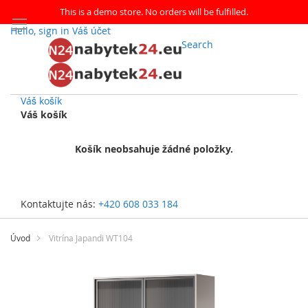
This is a demo store. No orders will be fulfilled.
Hello, sign in
Váš účet
Search
Váš košík
Váš košík
Košík neobsahuje žádné položky.
Kontaktujte nás:
+420 608 033 184
Přejít
na
Úvod
Vitrína Japandi WT104
obsah
Přeskočit
na
konec