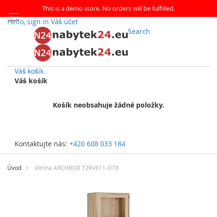
This is a demo store. No orders will be fulfilled.
Hello, sign in
Váš účet
Search
Váš košík
Váš košík
Košík neobsahuje žádné položky.
Kontaktujte nás:
+420 608 033 184
Přejít
na
Úvod
Vitrína ARCHBOX T2KV811-D78
obsah
Přeskočit
na
konec