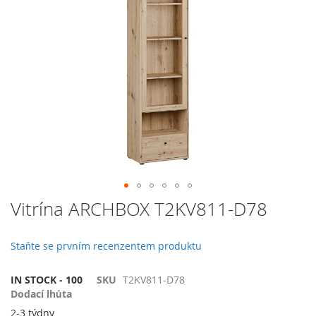
galerie
s
obrázky
Přeskočit
Vitrína ARCHBOX T2KV811-D78
na
začátek
galerie
Staňte se prvním recenzentem produktu
s
obrázky
IN STOCK - 100
SKU
T2KV811-D78
Dodací lhůta
2-3 týdny