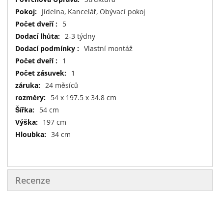
Jídelna, Kancelář, Obývací pokoj
5
2-3 týdny
Vlastní montáž
1
1
24 měsíců
54 x 197.5 x 34.8 cm
54 cm
197 cm
34 cm
Recenze