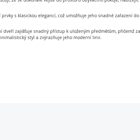
prvky s klasickou elegancí, což umožňuje jeho snadné zařazení do r
ní dveří zajišťuje snadný přístup k uloženým předmětům, přičemž z
imalistický styl a zvýrazňuje jeho moderní linii.
ledají kombinaci funkčnosti, moderního designu a vysoce kvalitního z
acího pokoje.