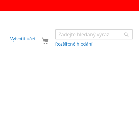
Sear
Váš košík
t
Vytvořit účet
Rozšířené hledání