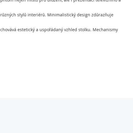
ůzných stylů interiérů. Minimalistický design zdůrazňuje
achovává estetický a uspořádaný vzhled stolku. Mechanismy
pracování. Jeho univerzálnost a praktičnost zajišťují, že bude