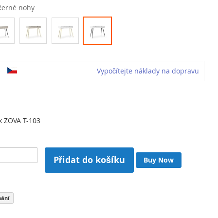
/černé nohy
o
Vypočítejte náklady na dopravu
ek ZOVA T-103
Přidat do košíku
Buy Now
nání