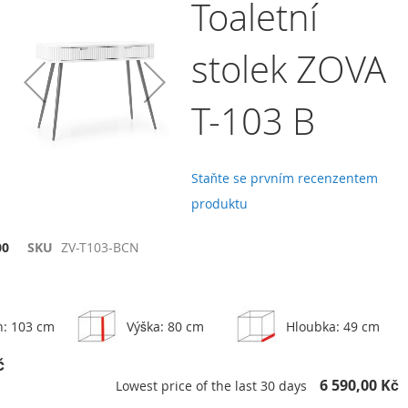
Toaletní
stolek ZOVA
T-103 B
Staňte se prvním recenzentem
produktu
t
00
SKU
ZV-T103-BCN
vnání
h: 103 cm
Výška: 80 cm
Hloubka: 49 cm
č
6 590,00 Kč
Lowest price of the last 30 days