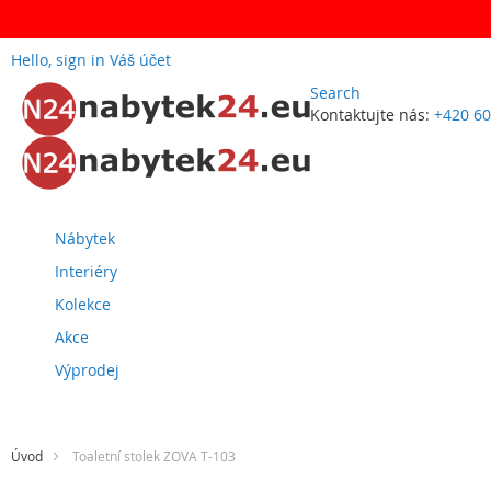
Hello, sign in
Váš účet
Search
Kontaktujte nás:
+420 60
Přejít
na
obsah
Nábytek
Interiéry
Kolekce
Akce
Výprodej
Úvod
Toaletní stolek ZOVA T-103