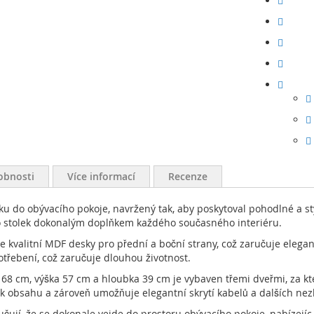
obnosti
Více informací
Recenze
tku do obývacího pokoje, navržený tak, aby poskytoval pohodlné a st
 stolek dokonalým doplňkem každého současného interiéru.
oce kvalitní MDF desky pro přední a boční strany, což zaručuje eleg
otřebení, což zaručuje dlouhou životnost.
168 cm, výška 57 cm a hloubka 39 cm je vybaven třemi dveřmi, za kte
 k obsahu a zároveň umožňuje elegantní skrytí kabelů a dalších ne
ují, že se dokonale vejde do prostoru obývacího pokoje, nabízejíc p