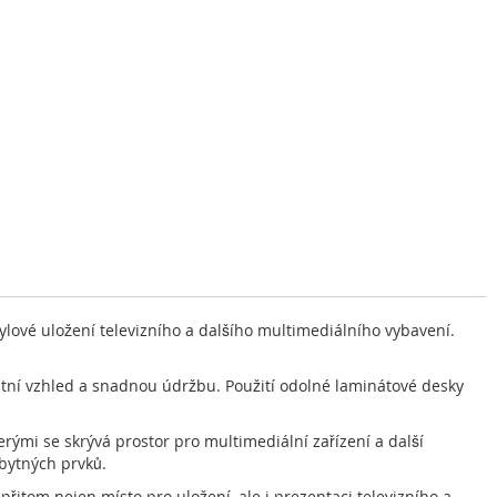
ylové uložení televizního a dalšího multimediálního vybavení.
antní vzhled a snadnou údržbu. Použití odolné laminátové desky
rými se skrývá prostor pro multimediální zařízení a další
zbytných prvků.
řitom nejen místo pro uložení, ale i prezentaci televizního a