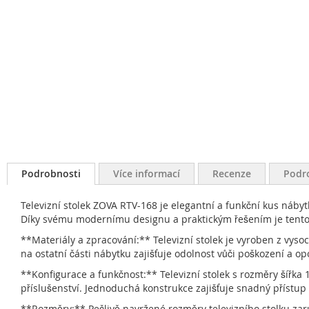
Podrobnosti
Více informací
Recenze
Podr
Televizní stolek ZOVA RTV-168 je elegantní a funkční kus náby
Díky svému modernímu designu a praktickým řešením je tento
**Materiály a zpracování:** Televizní stolek je vyroben z vys
na ostatní části nábytku zajišťuje odolnost vůči poškození a op
**Konfigurace a funkčnost:** Televizní stolek s rozměry šířka 
příslušenství. Jednoduchá konstrukce zajišťuje snadný přístup
**Rozměry:** Pečlivě navržené rozměry televizního stolku zaruč