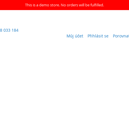
This is a demo store. No orders will be fulfilled.
8 033 184
Můj účet
Přihlásit se
Porovna