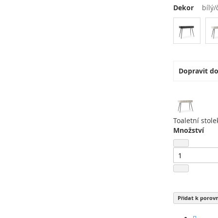
Dekor
bílý
Dopravit d
Toaletní stol
Množství
Přidat k porov