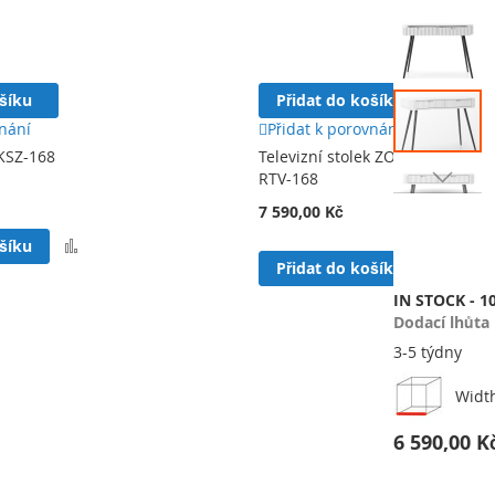
Přeskočit
na
konec
galerie
ošíku
Přidat do košíku
s
obrázky
vnání
Přidat k porovnání
KSZ-168
Televizní stolek ZOVA
RTV-168
Přeskočit
7 590,00 Kč
na
Přidat
ošíku
začátek
k
Přida
Přidat do košíku
galerie
porovnání
k
s
IN STOCK - 1
poro
obrázky
Dodací lhůta
3-5 týdny
Widt
6 590,00 K