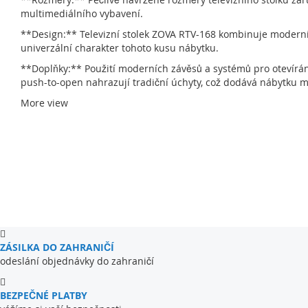
multimediálního vybavení.
**Design:** Televizní stolek ZOVA RTV-168 kombinuje moderní 
univerzální charakter tohoto kusu nábytku.
**Doplňky:** Použití moderních závěsů a systémů pro otevírá
push-to-open nahrazují tradiční úchyty, což dodává nábytku min
Televizní stolek ZOVA RTV-168 je ideální volbou pro ty, kteří h
More view
sloužit po mnoho let jako klíčový prvek vybavení každého obýv
ZÁSILKA DO ZAHRANIČÍ
odeslání objednávky do zahraničí
BEZPEČNÉ PLATBY