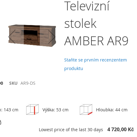
Televizní
stolek
AMBER AR9
Staňte se prvním recenzentem
produktu
00
SKU
AR9-DS
h: 143 cm
Výška: 53 cm
Hloubka: 44 cm
č
4 720,00 Kč
Lowest price of the last 30 days