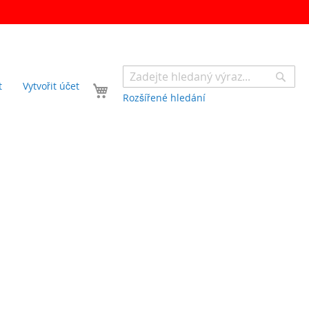
Sear
Váš košík
t
Vytvořit účet
Rozšířené hledání