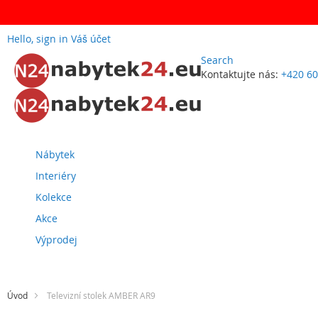
Hello, sign in
Váš účet
Search
Kontaktujte nás:
+420 60
Přejít
na
obsah
Nábytek
Interiéry
Kolekce
Akce
Výprodej
Úvod
Televizní stolek AMBER AR9