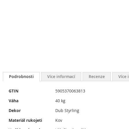
Podrobnosti
Více informací
Recenze
Více 
Více
GTIN
5905370063813
informací
Váha
40 kg
Dekor
Dub Styrling
Materiál rukojeti
Kov