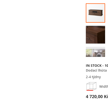
Přeskočit
na
konec
galerie
s
obrázky
Přeskočit
na
IN STOCK - 1
začátek
Dodací lhůta
galerie
2-4 týdny
s
obrázky
Widt
4 720,00 K