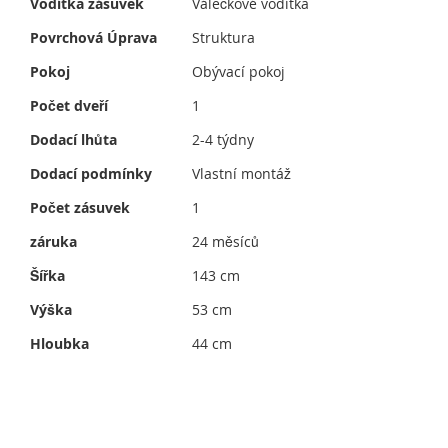
Vodítka zásuvek
Válečkové vodítka
Povrchová Úprava
Struktura
Pokoj
Obývací pokoj
Počet dveří
1
Dodací lhůta
2-4 týdny
Dodací podmínky
Vlastní montáž
Počet zásuvek
1
záruka
24 měsíců
Šířka
143 cm
Výška
53 cm
Hloubka
44 cm