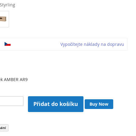
Styrling
o
Vypočítejte náklady na dopravu
lek AMBER AR9
Přidat do košíku
Buy Now
nání