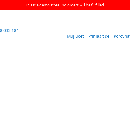
This is a demo store. No orders will be fulfilled.
8 033 184
Můj účet
Přihlásit se
Porovna