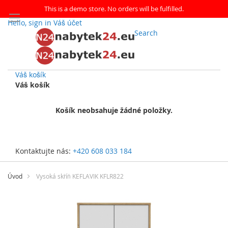
This is a demo store. No orders will be fulfilled.
Hello, sign in
Váš účet
Search
Váš košík
Váš košík
Košík neobsahuje žádné položky.
Kontaktujte nás:
+420 608 033 184
Přejít
na
Úvod
Vysoká skříň KEFLAVIK KFLR822
obsah
Přeskočit
na
konec