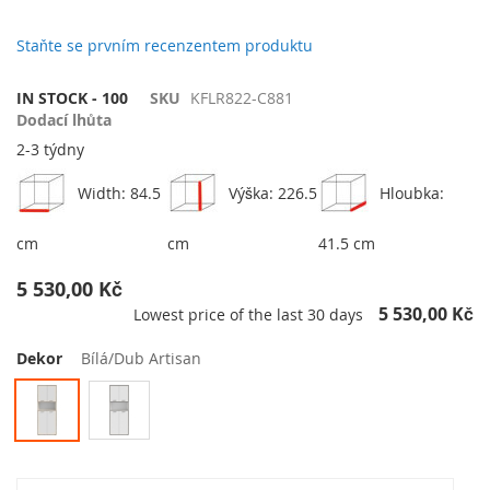
galerie
s
Staňte se prvním recenzentem produktu
obrázky
IN STOCK - 100
SKU
KFLR822-C881
Dodací lhůta
2-3 týdny
Width: 84.5
Výška: 226.5
Hloubka:
cm
cm
41.5 cm
5 530,00 Kč
5 530,00 Kč
Lowest price of the last 30 days
Dekor
Bílá/Dub Artisan