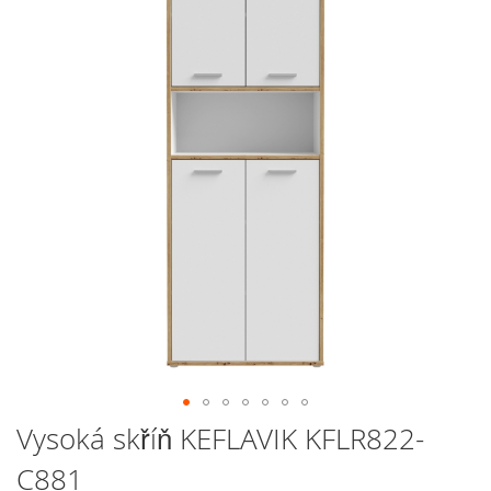
galerie
s
obrázky
Přeskočit
Vysoká skříň KEFLAVIK KFLR822-
na
C881
začátek