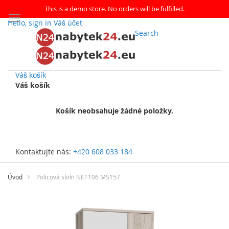
This is a demo store. No orders will be fulfilled.
Hello, sign in
Váš účet
Search
Váš košík
Váš košík
Košík neobsahuje žádné položky.
Kontaktujte nás:
+420 608 033 184
Přejít
na
Úvod
Policová skříň NET106 MS157
obsah
Přeskočit
na
konec