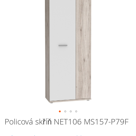
galerie
s
obrázky
Přeskočit
Policová skříň NET106 MS157-P79F
na
začátek