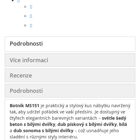
Podrobnosti
Více informací
Recenze
Podrobnosti
Botník MS151
je praktický a stylový kus nábytku navržený
tak, aby udržel pořádek ve vaší předsíni. Je dostupný ve
čtyřech elegantních barevných variantách –
světle šedý
beton s bílými dvířky
,
dub pískový s bílými dvířky
,
bílá
a
dub sonoma s bílými dvířky
– což usnadňuje jeho
sladění s různými styly interiéru.