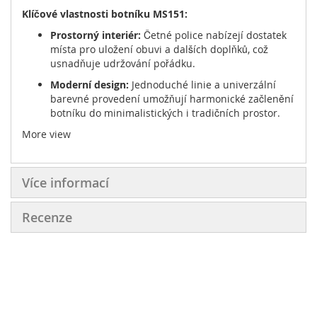
Klíčové vlastnosti botníku MS151:
Prostorný interiér:
Četné police nabízejí dostatek
místa pro uložení obuvi a dalších doplňků, což
usnadňuje udržování pořádku.
Moderní design:
Jednoduché linie a univerzální
barevné provedení umožňují harmonické začlenění
botníku do minimalistických i tradičních prostor.
More view
Odolná konstrukce:
Vysoce kvalitní materiály
zajišťují pevnost, odolnost proti každodennímu
používání a snadnou údržbu.
Více informací
Bezpečná stabilita:
Možnost upevnění ke stěně
zvyšuje bezpečnost, což je obzvláště užitečné v
domácnostech s dětmi.
Recenze
Botník MS151 kombinuje funkčnost a estetiku, čímž se
stává ideálním řešením pro každou předsíň a přidává jí
moderní a stylový nádech.