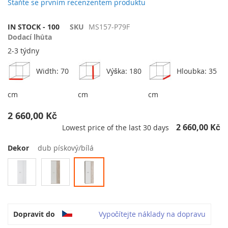
galerie
Staňte se prvním recenzentem produktu
s
obrázky
IN STOCK - 100
SKU
MS157-P79F
Dodací lhůta
2-3 týdny
Width: 70
Výška: 180
Hloubka: 35
cm
cm
cm
2 660,00 Kč
2 660,00 Kč
Lowest price of the last 30 days
Dekor
dub pískový/bílá
Dopravit do
Vypočítejte náklady na dopravu