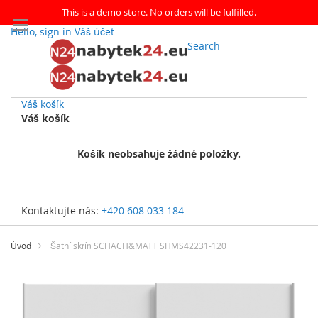
This is a demo store. No orders will be fulfilled.
Hello, sign in
Váš účet
Search
Váš košík
Váš košík
Košík neobsahuje žádné položky.
Kontaktujte nás:
+420 608 033 184
Přejít
na
Úvod
Šatní skříň SCHACH&MATT SHMS42231-120
obsah
Přeskočit
na
konec