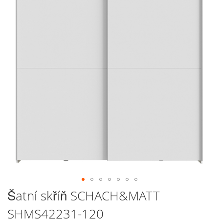
galerie
s
obrázky
Přeskočit
Šatní skříň SCHACH&MATT
na
SHMS42231-120
začátek