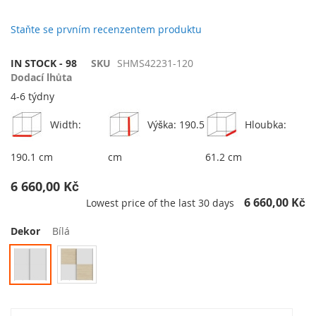
galerie
s
Staňte se prvním recenzentem produktu
obrázky
IN STOCK - 98
SKU
SHMS42231-120
Dodací lhůta
4-6 týdny
Width:
Výška: 190.5
Hloubka:
190.1 cm
cm
61.2 cm
6 660,00 Kč
6 660,00 Kč
Lowest price of the last 30 days
Dekor
Bílá