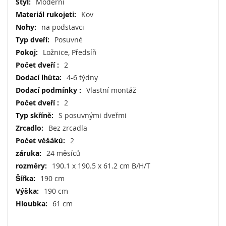
Moderní
Kov
na podstavci
Posuvné
Ložnice, Předsíň
2
4-6 týdny
Vlastní montáž
2
S posuvnými dveřmi
Bez zrcadla
2
24 měsíců
190.1 x 190.5 x 61.2 cm B/H/T
190 cm
190 cm
61 cm