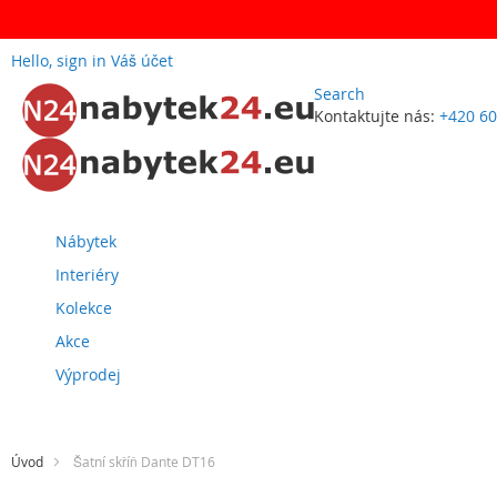
Hello, sign in
Váš účet
Search
Kontaktujte nás:
+420 60
Přejít
na
obsah
Nábytek
Interiéry
Kolekce
Akce
Výprodej
Úvod
Šatní skříň Dante DT16