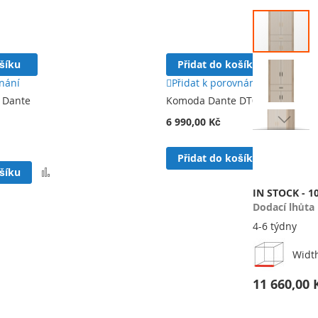
Přeskočit
na
konec
galerie
ošíku
Přidat do košíku
s
obrázky
vnání
Přidat k porovnání
k Dante
Komoda Dante DT03
6 990,00 Kč
Přeskočit
na
Přida
Přidat do košíku
začátek
Přidat
k
ošíku
galerie
k
poro
s
IN STOCK - 1
porovnání
obrázky
Dodací lhůta
4-6 týdny
Widt
11 660,00 