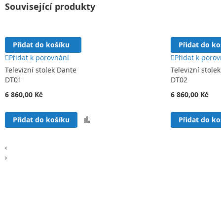
Související produkty
Přidat do košíku
Přidat do k
Přidat k porovnání
Přidat k poro
Televizní stolek Dante
Televizní stole
DT01
DT02
6 860,00 Kč
6 860,00 Kč
Přidat
Přidat do košíku
Přidat do k
k
porovnání
‹
›