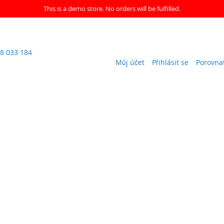
This is a demo store. No orders will be fulfilled.
8 033 184
Můj účet
Přihlásit se
Porovna