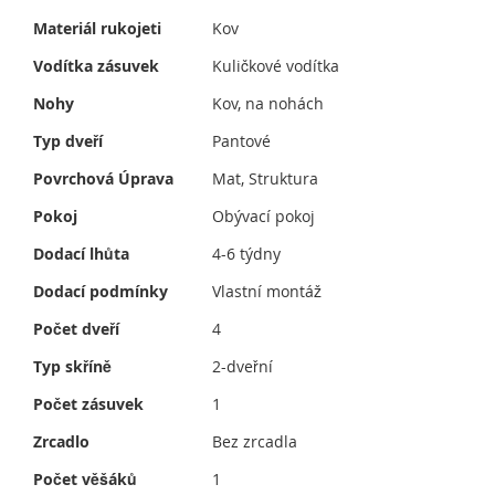
Materiál rukojeti
Kov
Vodítka zásuvek
Kuličkové vodítka
Nohy
Kov, na nohách
Typ dveří
Pantové
Povrchová Úprava
Mat, Struktura
Pokoj
Obývací pokoj
Dodací lhůta
4-6 týdny
Dodací podmínky
Vlastní montáž
Počet dveří
4
Typ skříně
2-dveřní
Počet zásuvek
1
Zrcadlo
Bez zrcadla
Počet věšáků
1