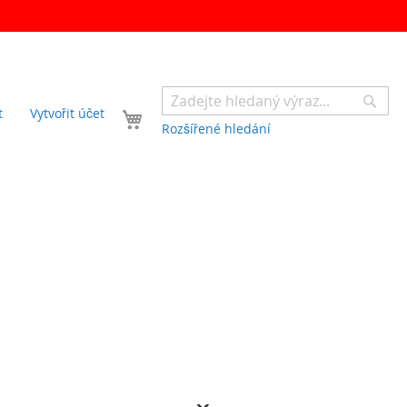
Sear
Váš košík
t
Vytvořit účet
Rozšířené hledání