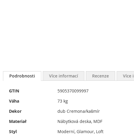
Podrobnosti
Více informací
Recenze
Více 
Více
GTIN
5905370099997
informací
Váha
73 kg
Dekor
dub Cremona/kašmír
Materiał
Nábytková deska, MDF
Styl
Moderní, Glamour, Loft