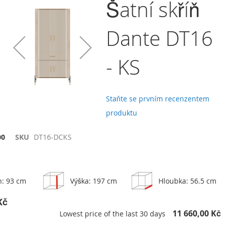
Šatní skříň
Dante DT16
Přidat do košíku
- KS
Přidat k porovnání
Komoda Dante DT04
9 190,00 Kč
Staňte se prvním recenzentem
t
Přidat
Přidat do košíku
produktu
k
vnání
porovnání
00
SKU
DT16-DCKS
h: 93 cm
Výška: 197 cm
Hloubka: 56.5 cm
Kč
11 660,00 Kč
Lowest price of the last 30 days