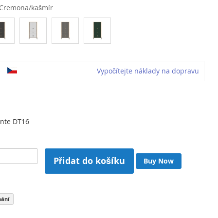
Cremona/kašmír
o
Vypočítejte náklady na dopravu
ante DT16
Přidat do košíku
Buy Now
nání