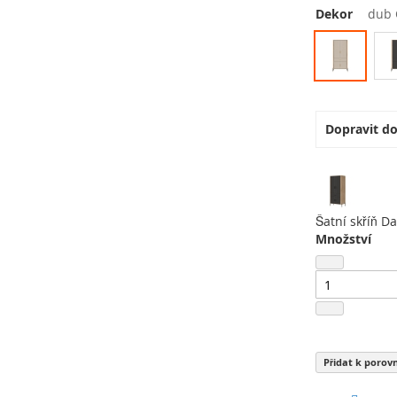
Dekor
dub 
Dopravit d
Šatní skříň D
Množství
Přidat k porov