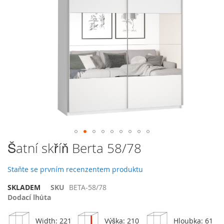
galerie
s
obrázky
Přeskočit
Šatní skříň Berta 58/78
na
začátek
Staňte se prvním recenzentem produktu
galerie
s
SKLADEM
SKU
BETA-58/78
obrázky
Dodací lhůta
Width: 221
Výška: 210
Hloubka: 61