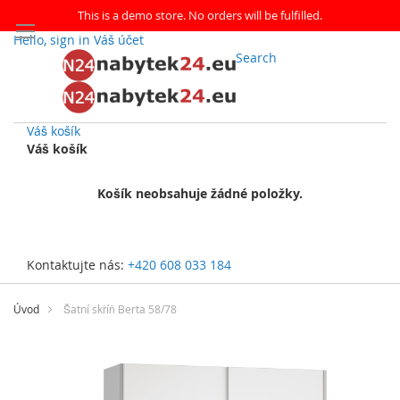
This is a demo store. No orders will be fulfilled.
Hello, sign in
Váš účet
Search
Váš košík
Váš košík
Košík neobsahuje žádné položky.
Kontaktujte nás:
+420 608 033 184
Přejít
na
Úvod
Šatní skříň Berta 58/78
obsah
Přeskočit
na
konec