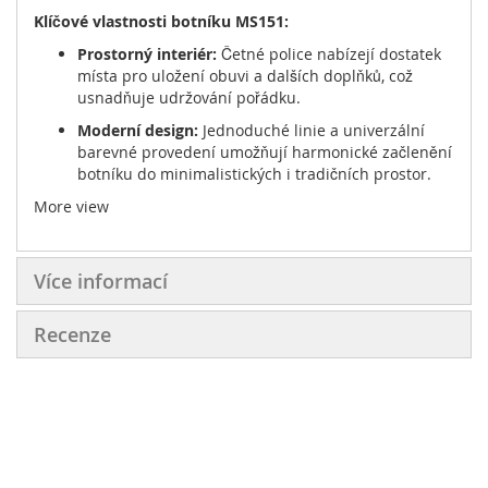
Klíčové vlastnosti botníku MS151:
Prostorný interiér:
Četné police nabízejí dostatek
místa pro uložení obuvi a dalších doplňků, což
usnadňuje udržování pořádku.
Moderní design:
Jednoduché linie a univerzální
barevné provedení umožňují harmonické začlenění
botníku do minimalistických i tradičních prostor.
More view
Odolná konstrukce:
Vysoce kvalitní materiály
zajišťují pevnost, odolnost proti každodennímu
používání a snadnou údržbu.
Více informací
Bezpečná stabilita:
Možnost upevnění ke stěně
zvyšuje bezpečnost, což je obzvláště užitečné v
domácnostech s dětmi.
Recenze
Botník MS151 kombinuje funkčnost a estetiku, čímž se
stává ideálním řešením pro každou předsíň a přidává jí
moderní a stylový nádech.