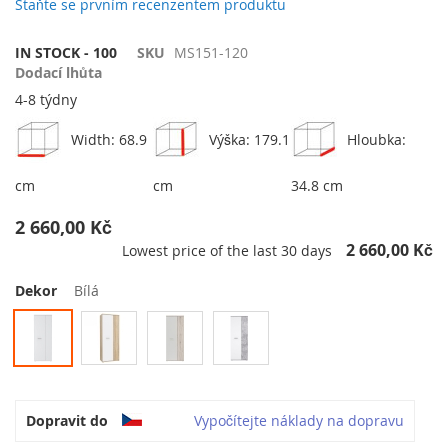
galerie
Staňte se prvním recenzentem produktu
s
obrázky
IN STOCK - 100
SKU
MS151-120
Dodací lhůta
4-8 týdny
Width: 68.9
Výška: 179.1
Hloubka:
cm
cm
34.8 cm
2 660,00 Kč
2 660,00 Kč
Lowest price of the last 30 days
Dekor
Bílá
Dopravit do
Vypočítejte náklady na dopravu