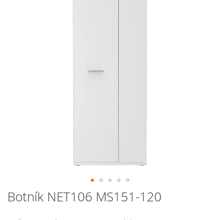
galerie
s
obrázky
Přeskočit
Botník NET106 MS151-120
na
začátek