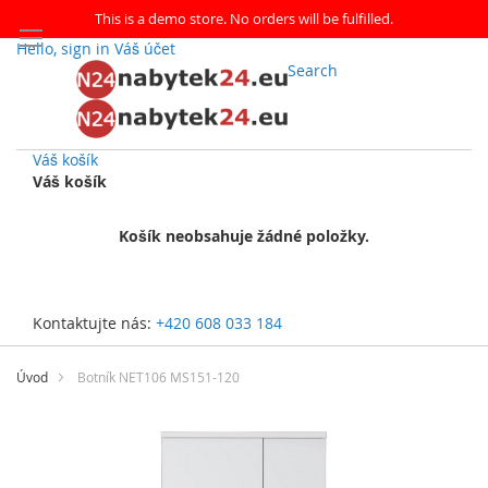
This is a demo store. No orders will be fulfilled.
Hello, sign in
Váš účet
Search
Váš košík
Váš košík
Košík neobsahuje žádné položky.
Kontaktujte nás:
+420 608 033 184
Přejít
na
Úvod
Botník NET106 MS151-120
obsah
Přeskočit
na
konec