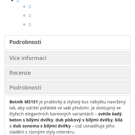
Podrobnosti
Více informací
Recenze
Podrobnosti
Botník MS151
je praktický a stylový kus nábytku navržený
tak, aby udržel pořádek ve vaší předsíni. Je dostupný ve
čtyřech elegantních barevných variantách –
světle šedý
beton s bílými dvířky
,
dub pískový s bílými dvířky
,
bílá
a
dub sonoma s bílými dvířky
– což usnadňuje jeho
sladění s různými styly interiéru.