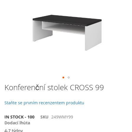
galerie
s
obrázky
Přeskočit
Konferenční stolek CROSS 99
na
začátek
galerie
Staňte se prvním recenzentem produktu
s
obrázky
IN STOCK - 100
SKU
249WMY99
Dodací lhůta
4-7 týdny