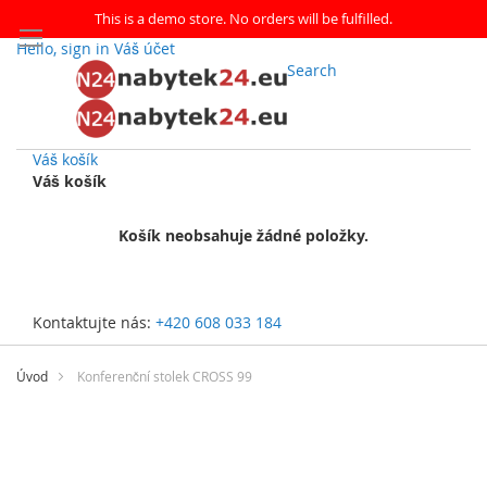
This is a demo store. No orders will be fulfilled.
Hello, sign in
Váš účet
Search
Váš košík
Váš košík
Košík neobsahuje žádné položky.
Kontaktujte nás:
+420 608 033 184
Přejít
na
Úvod
Konferenční stolek CROSS 99
obsah
Přeskočit
na
konec