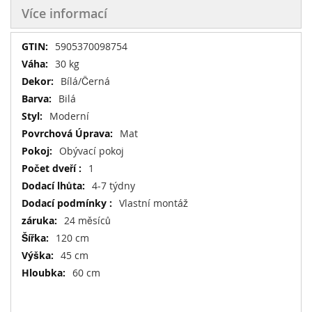
Více informací
Více
5905370098754
informací
30 kg
Bílá/Černá
Bilá
Moderní
Mat
Obývací pokoj
1
4-7 týdny
Vlastní montáž
24 měsíců
120 cm
45 cm
60 cm