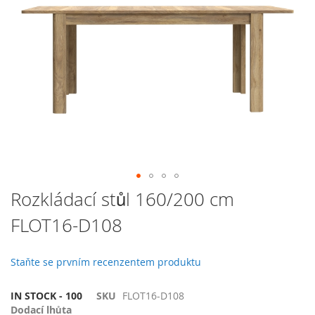
galerie
s
obrázky
Přeskočit
Rozkládací stůl 160/200 cm
na
FLOT16-D108
začátek
galerie
s
Staňte se prvním recenzentem produktu
obrázky
IN STOCK - 100
SKU
FLOT16-D108
Dodací lhůta