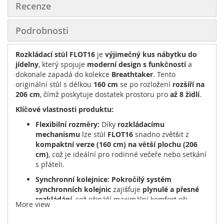
Recenze
Podrobnosti
Rozkládací stůl FLOT16
je
výjimečný kus nábytku do
jídelny
, který spojuje
moderní design s funkčností
a
dokonale zapadá do kolekce
Breathtaker
. Tento
originální stůl s délkou
160 cm
se po rozložení
rozšíří na
206 cm
, čímž poskytuje dostatek prostoru pro
až 8 židlí
.
Klíčové vlastnosti produktu:
Flexibilní rozměry:
Díky
rozkládacímu
mechanismu
lze stůl
FLOT16
snadno zvětšit z
kompaktní verze (160 cm) na větší plochu (206
cm)
, což je ideální pro rodinné večeře nebo setkání
s přáteli.
Synchronní kolejnice:
Pokročilý systém
synchronních kolejnic
zajišťuje
plynulé a přesné
rozkládání
, což přináší maximální komfort při
More view
používání.