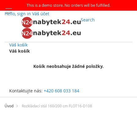
This is a demo store. No orders will be fulfilled.
Hello, sign in
Váš účet
Search
Váš košík
Váš košík
Košík neobsahuje žádné položky.
Kontaktujte nás:
+420 608 033 184
Přejít
na
Úvod
Rozkládací stůl 160/200 cm FLOT16-D108
obsah
Přeskočit
na
konec