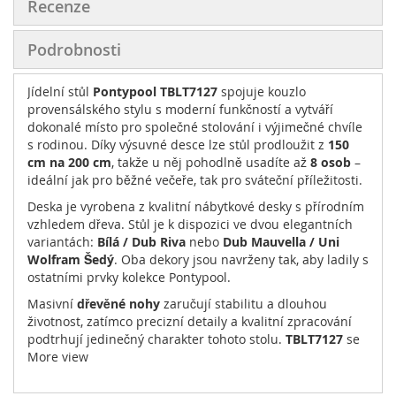
Recenze
Podrobnosti
Jídelní stůl
Pontypool TBLT7127
spojuje kouzlo
provensálského stylu s moderní funkčností a vytváří
dokonalé místo pro společné stolování i výjimečné chvíle
s rodinou. Díky výsuvné desce lze stůl prodloužit z
150
cm na 200 cm
, takže u něj pohodlně usadíte až
8 osob
–
ideální jak pro běžné večeře, tak pro sváteční příležitosti.
Deska je vyrobena z kvalitní nábytkové desky s přírodním
vzhledem dřeva. Stůl je k dispozici ve dvou elegantních
variantách:
Bílá / Dub Riva
nebo
Dub Mauvella / Uni
Wolfram Šedý
. Oba dekory jsou navrženy tak, aby ladily s
ostatními prvky kolekce Pontypool.
Masivní
dřevěné nohy
zaručují stabilitu a dlouhou
životnost, zatímco precizní detaily a kvalitní zpracování
podtrhují jedinečný charakter tohoto stolu.
TBLT7127
se
skvěle hodí do klasických i moderních jídelen a stane se
More view
jejich přirozeným středobodem.