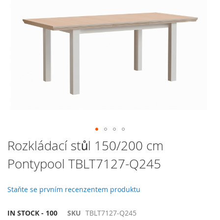
galerie
s
obrázky
Přeskočit
Rozkládací stůl 150/200 cm
na
Pontypool TBLT7127-Q245
začátek
galerie
s
Staňte se prvním recenzentem produktu
obrázky
IN STOCK - 100
SKU
TBLT7127-Q245