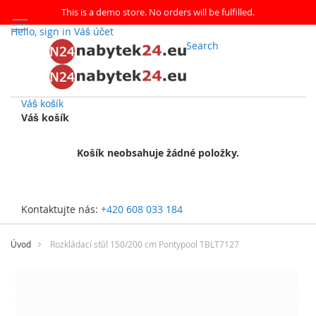
This is a demo store. No orders will be fulfilled.
Hello, sign in
Váš účet
Search
Váš košík
Váš košík
Košík neobsahuje žádné položky.
Kontaktujte nás:
+420 608 033 184
Přejít
na
Úvod
Rozkládací stůl 150/200 cm Pontypool TBLT7127
obsah
Přeskočit
na
konec