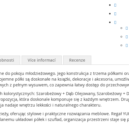
obnosti
Více informací
Recenze
lne do pokoju młodzieżowego. Jego konstrukcja z trzema półkami or
mne półki są doskonałe na książki, dekoracje i akcesoria, umożli
kowych z pełnym wysuwem, co zapewnia łatwy dostęp do przechowyw
ch kolorystycznych: Szarobeżowy + Dąb Olejowany, Szarobeżowy + 
 propozycja, która doskonale komponuje się z każdym wnętrzem. D
ja nadaje wnętrzu lekkości i naturalnego charakteru.
dzieży, oferując stylowe i praktyczne rozwiązania meblowe. Regał 
nemu układowi półek i szuflad, organizacja przestrzeni staje się 