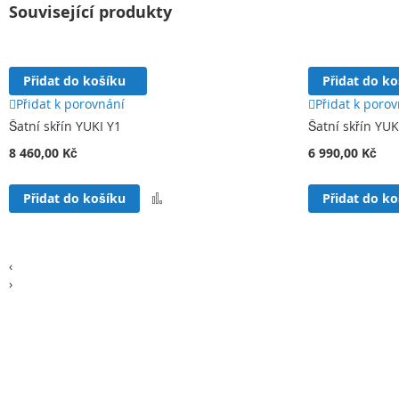
Související produkty
Přidat do košíku
Přidat do k
Přidat k porovnání
Přidat k poro
Šatní skřín YUKI Y1
Šatní skřín YUK
8 460,00 Kč
6 990,00 Kč
Přidat
Přidat do košíku
Přidat do k
k
porovnání
‹
›