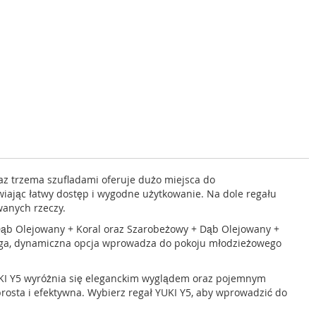
az trzema szufladami oferuje dużo miejsca do
wiając łatwy dostęp i wygodne użytkowanie. Na dole regału
anych rzeczy.
Dąb Olejowany + Koral oraz Szarobeżowy + Dąb Olejowany +
ruga, dynamiczna opcja wprowadza do pokoju młodzieżowego
YUKI Y5 wyróżnia się eleganckim wyglądem oraz pojemnym
prosta i efektywna. Wybierz regał YUKI Y5, aby wprowadzić do