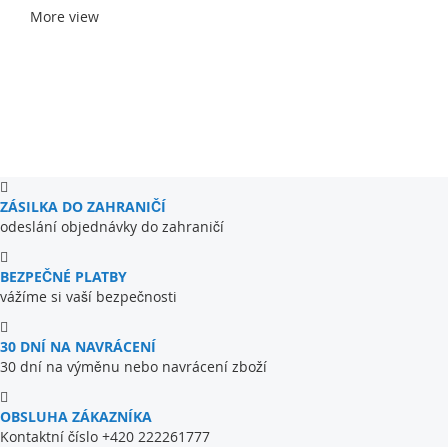
More view
ZÁSILKA DO ZAHRANIČÍ
odeslání objednávky do zahraničí
BEZPEČNÉ PLATBY
vážíme si vaší bezpečnosti
30 DNÍ NA NAVRÁCENÍ
30 dní na výměnu nebo navrácení zboží
OBSLUHA ZÁKAZNÍKA
Kontaktní číslo +420 222261777