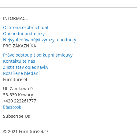
INFORMACE
Ochrona osobních dat
Obchodní podmínky
Nejvyhledávanější výrazy a hodnoty
PRO ZÁKAZNÍKA
Právo odstoupit od kupní smlouvy
Kontaktujte nás
Zjistit stav objednávky
Rozšířené hledání
Furniture24
Ul. Zamkowa 9
58-530 Kowary
+420 222261777
facebook
Subscribe Us
© 2021 Furniture24.cz