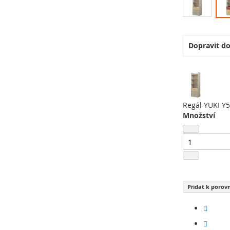
Dopravit d
Regál YUKI Y
Množství
Přidat k porov