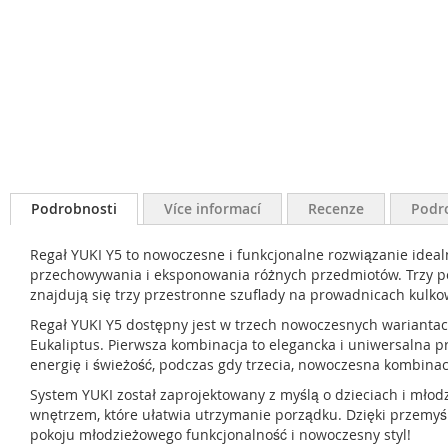
Podrobnosti
Více informací
Recenze
Podr
Regał YUKI Y5 to nowoczesne i funkcjonalne rozwiązanie idea
przechowywania i eksponowania różnych przedmiotów. Trzy poje
znajdują się trzy przestronne szuflady na prowadnicach kul
Regał YUKI Y5 dostępny jest w trzech nowoczesnych warianta
Eukaliptus. Pierwsza kombinacja to elegancka i uniwersalna
energię i świeżość, podczas gdy trzecia, nowoczesna kombinac
System YUKI został zaprojektowany z myślą o dzieciach i mło
wnętrzem, które ułatwia utrzymanie porządku. Dzięki przemyśla
pokoju młodzieżowego funkcjonalność i nowoczesny styl!