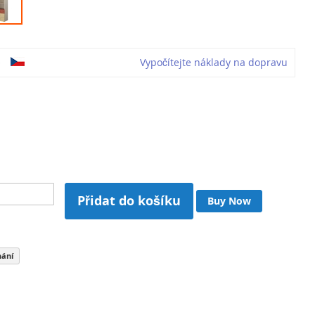
o
Vypočítejte náklady na dopravu
5
Přidat do košíku
Buy Now
nání