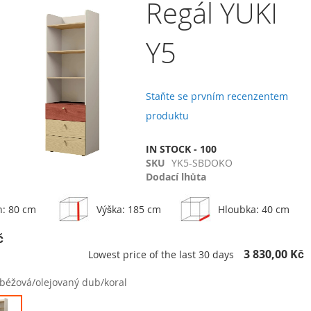
Regál YUKI
Y5
Přidat do košíku
Přidat k porovnání
Staňte se prvním recenzentem
Policová skříň YUKI Y4
produktu
4 230,00 Kč
IN STOCK - 100
t
Přidat
Přidat do košíku
SKU
YK5-SBDOKO
k
Dodací lhůta
vnání
porovnání
h: 80 cm
Výška: 185 cm
Hloubka: 40 cm
č
3 830,00 Kč
Lowest price of the last 30 days
béžová/olejovaný dub/koral