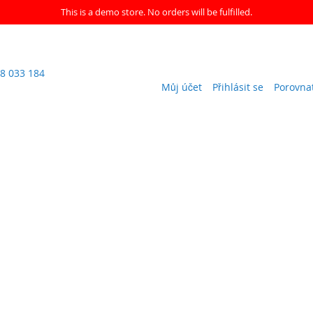
This is a demo store. No orders will be fulfilled.
8 033 184
Můj účet
Přihlásit se
Porovna