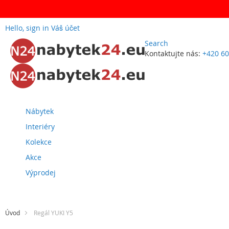
Hello, sign in
Váš účet
Search
Kontaktujte nás:
+420 60
Přejít
na
obsah
Nábytek
Interiéry
Kolekce
Akce
Výprodej
Úvod
Regál YUKI Y5