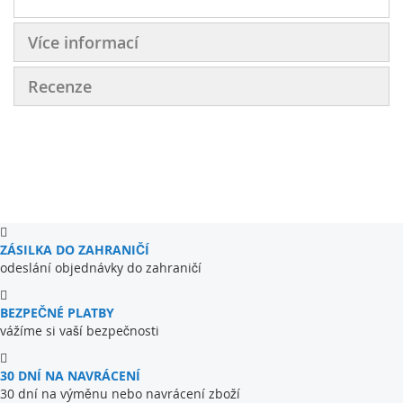
ladí s ostatním nábytkem z kolekce
G-TE
. Je to ideální
řešení pro ty, kteří oceňují estetiku a funkčnost v jednom.
Více informací
Recenze
ZÁSILKA DO ZAHRANIČÍ
odeslání objednávky do zahraničí
BEZPEČNÉ PLATBY
vážíme si vaší bezpečnosti
30 DNÍ NA NAVRÁCENÍ
30 dní na výměnu nebo navrácení zboží