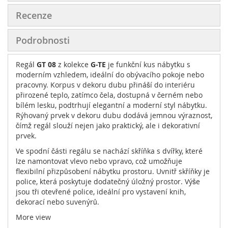
Recenze
Podrobnosti
Regál
GT 08
z kolekce
G-TE
je funkční kus nábytku s
moderním vzhledem, ideální do obývacího pokoje nebo
pracovny. Korpus v dekoru dubu přináší do interiéru
přirozené teplo, zatímco čela, dostupná v černém nebo
bílém lesku, podtrhují elegantní a moderní styl nábytku.
Rýhovaný prvek v dekoru dubu dodává jemnou výraznost,
čímž regál slouží nejen jako praktický, ale i dekorativní
prvek.
Ve spodní části regálu se nachází skříňka s dvířky, které
lze namontovat vlevo nebo vpravo, což umožňuje
flexibilní přizpůsobení nábytku prostoru. Uvnitř skříňky je
police, která poskytuje dodatečný úložný prostor. Výše
jsou tři otevřené police, ideální pro vystavení knih,
dekorací nebo suvenýrů.
Díky pevné konstrukci z laminované desky a MDF spojuje
More view
regál
GT 08
trvanlivost s moderním designem a dokonale