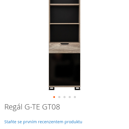
galerie
s
obrázky
Přeskočit
Regál G-TE GT08
na
začátek
galerie
Staňte se prvním recenzentem produktu
s