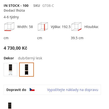
obrázky
IN STOCK - 100
SKU
GT08-C
Dodací lhůta
4-6 týdny
Width: 58
Výška: 192.5
Hloubka:
cm
cm
39.5 cm
4 730,00 Kč
Dekor
dub/černý lesk
Dopravit do
Vypočítejte náklady na dopravu