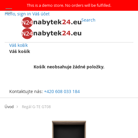
This is a demo store. No orders will be fulfilled.
Hello, sign in
Váš účet
Search
Váš košík
Váš košík
Košík neobsahuje žádné položky.
Kontaktujte nás:
+420 608 033 184
Přejít
na
Úvod
Regál G-TE GT08
obsah
Přeskočit
na
konec