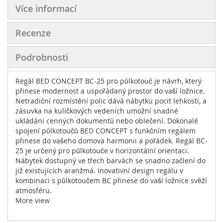
Více informací
Recenze
Podrobnosti
Regál BED CONCEPT BC-25 pro půlkotouč je návrh, který
přinese modernost a uspořádaný prostor do vaší ložnice.
Netradiční rozmístění polic dává nábytku pocit lehkosti, a
zásuvka na kuličkových vedeních umožní snadné
ukládání cenných dokumentů nebo oblečení. Dokonalé
spojení půlkotoučů BED CONCEPT s funkčním regálem
přinese do vašeho domova harmonii a pořádek. Regál BC-
25 je určený pro půlkotouče v horizontální orientaci.
Nábytek dostupný ve třech barvách se snadno začlení do
již existujících aranžmá. Inovativní design regálu v
kombinaci s půlkotoučem BC přinese do vaší ložnice svěží
atmosféru.
More view