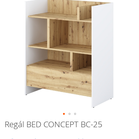
galerie
s
obrázky
Přeskočit
Regál BED CONCEPT BC-25
na
začátek