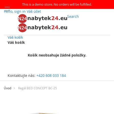
This is a demo store. No orders will be fulfilled.
Hello, sign in
Váš účet
Search
Váš košík
Váš košík
Košík neobsahuje žádné položky.
Kontaktujte nás:
+420 608 033 184
Přejít
na
Úvod
Regál BED CONCEPT BC-25
obsah
Přeskočit
na
konec