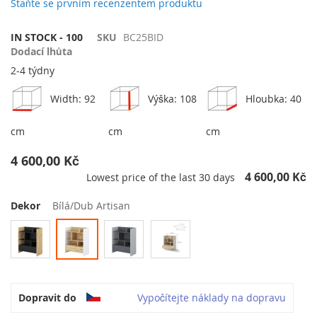
galerie
Staňte se prvním recenzentem produktu
s
obrázky
IN STOCK - 100
SKU
BC25BID
Dodací lhůta
2-4 týdny
Width: 92
Výška: 108
Hloubka: 40
cm
cm
cm
4 600,00 Kč
4 600,00 Kč
Lowest price of the last 30 days
Dekor
Bílá/Dub Artisan
Dopravit do
Vypočítejte náklady na dopravu