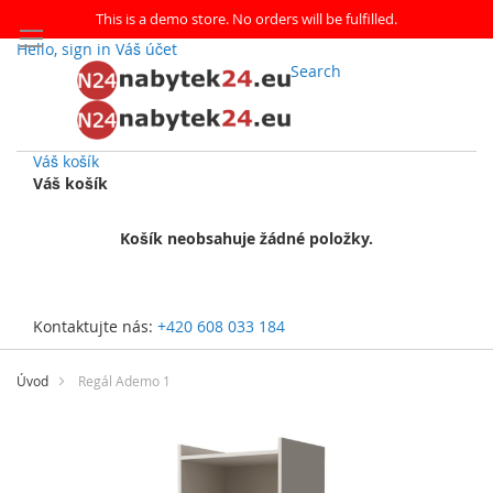
This is a demo store. No orders will be fulfilled.
Hello, sign in
Váš účet
Search
Váš košík
Váš košík
Košík neobsahuje žádné položky.
Kontaktujte nás:
+420 608 033 184
Přejít
na
Úvod
Regál Ademo 1
obsah
Přeskočit
na
konec