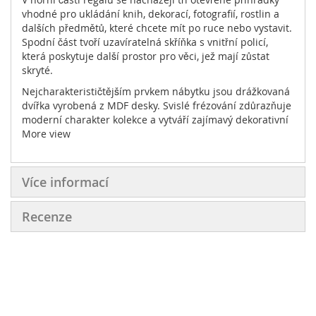
vhodné pro ukládání knih, dekorací, fotografií, rostlin a
dalších předmětů, které chcete mít po ruce nebo vystavit.
Spodní část tvoří uzavíratelná skříňka s vnitřní policí,
která poskytuje další prostor pro věci, jež mají zůstat
skryté.
Nejcharakterističtějším prvkem nábytku jsou drážkovaná
dvířka vyrobená z MDF desky. Svislé frézování zdůrazňuje
moderní charakter kolekce a vytváří zajímavý dekorativní
efekt. Čelo nemá tradiční úchytku – použitý systém Push
More view
to Open umožňuje pohodlné otevírání dvířek jemným
zatlačením.
Více informací
Regál je umístěn na štíhlých kovových nožkách o výšce 15
cm. Zvýšená konstrukce dodává nábytku vizuální lehkost
a zároveň usnadňuje udržování podlahy v čistotě, a to i
Recenze
při použití robotického vysavače.
Model ADEMO 1 je dostupný ve třech módních barevných
variantách: přírodní jarní dub, elegantní ořech a jemný
matný kašmír. Díky tomu lze regál sladit jak s teplými
interiéry inspirovanými dřevem, tak s moderními
minimalistickými prostory.