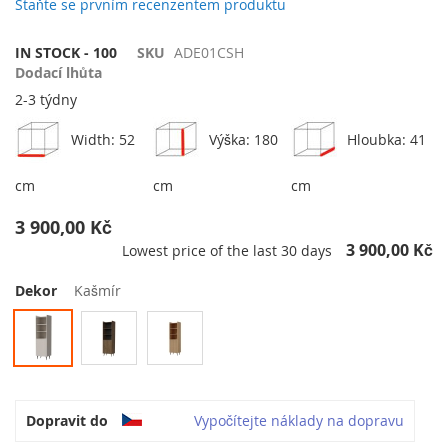
galerie
Staňte se prvním recenzentem produktu
s
obrázky
IN STOCK - 100
SKU
ADE01CSH
Dodací lhůta
2-3 týdny
Width: 52
Výška: 180
Hloubka: 41
cm
cm
cm
3 900,00 Kč
3 900,00 Kč
Lowest price of the last 30 days
Dekor
Kašmír
Dopravit do
Vypočítejte náklady na dopravu