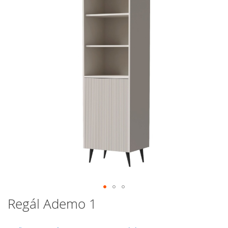
galerie
s
obrázky
Přeskočit
Regál Ademo 1
na
začátek