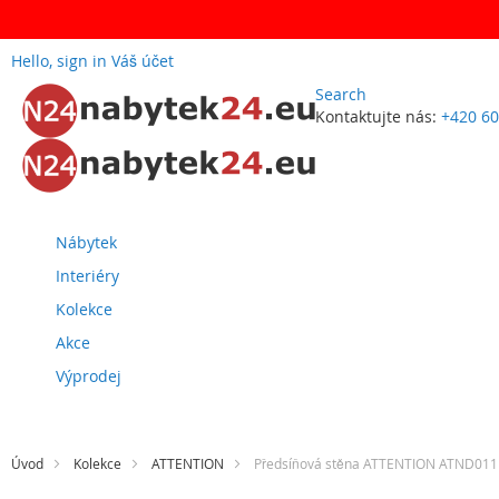
Hello, sign in
Váš účet
Search
Kontaktujte nás:
+420 60
Přejít
na
obsah
Nábytek
Interiéry
Kolekce
Akce
Výprodej
Úvod
Kolekce
ATTENTION
Předsíňová stěna ATTENTION ATND011