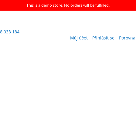
This is a demo store. No orders will be fulfilled.
8 033 184
Můj účet
Přihlásit se
Porovna