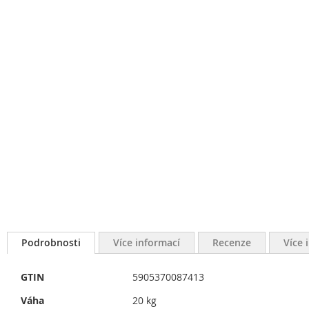
Podrobnosti
Více informací
Recenze
Více 
Více
GTIN
5905370087413
informací
Váha
20 kg