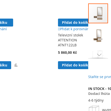
Přeskočit
na
konec
galerie
ošíku
Přidat do košíku
s
obrázky
vnání
Přidat k porovnání
Televizní stolek
ATTENTION
ATNT122LB
5 860,00 Kč
Přeskočit
Přidat
Přida
ošíku
Přidat do košíku
na
k
k
začátek
porovnání
poro
galerie
Staňte se pr
s
obrázky
IN STOCK - 1
Dodací lhůta
4-6 týdny
Widt