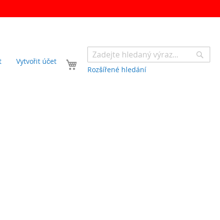
Sear
Váš košík
t
Vytvořit účet
Rozšířené hledání