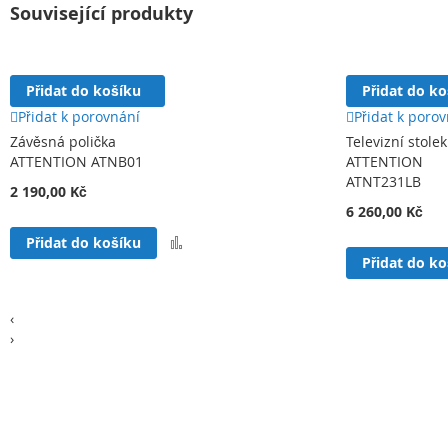
Související produkty
Přidat do košíku
Přidat do k
Přidat k porovnání
Přidat k poro
Závěsná polička
Televizní stolek
ATTENTION ATNB01
ATTENTION
ATNT231LB
2 190,00 Kč
6 260,00 Kč
Přidat
Přidat do košíku
k
Přidat do k
porovnání
‹
›