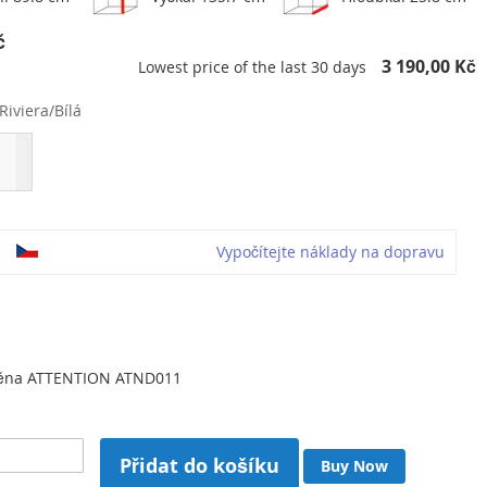
č
3 190,00 Kč
Lowest price of the last 30 days
Riviera/Bílá
o
Vypočítejte náklady na dopravu
těna ATTENTION ATND011
Přidat do košíku
Buy Now