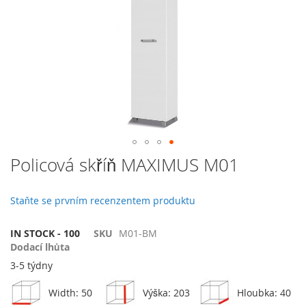
galerie
s
obrázky
Přeskočit
Policová skříň MAXIMUS M01
na
začátek
galerie
Staňte se prvním recenzentem produktu
s
obrázky
IN STOCK - 100
SKU
M01-BM
Dodací lhůta
3-5 týdny
Width: 50
Výška: 203
Hloubka: 40