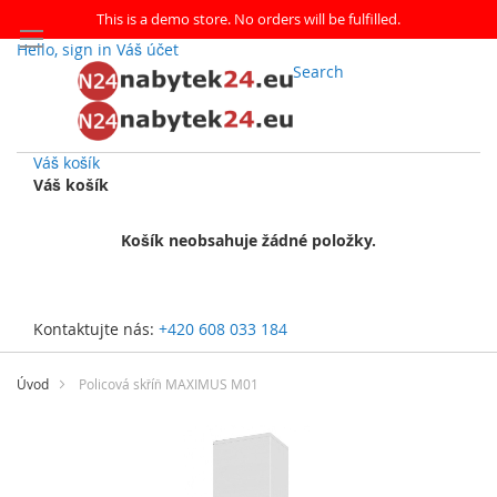
This is a demo store. No orders will be fulfilled.
Hello, sign in
Váš účet
Search
Váš košík
Váš košík
Košík neobsahuje žádné položky.
Kontaktujte nás:
+420 608 033 184
Přejít
na
Úvod
Policová skříň MAXIMUS M01
obsah
Přeskočit
na
konec