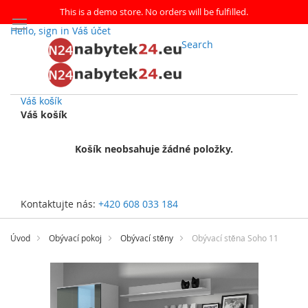
This is a demo store. No orders will be fulfilled.
Hello, sign in
Váš účet
Search
Váš košík
Váš košík
Košík neobsahuje žádné položky.
Kontaktujte nás:
+420 608 033 184
Přejít
na
Úvod
Obývací pokoj
Obývací stěny
Obývací stěna Soho 11
obsah
Přeskočit
na
konec