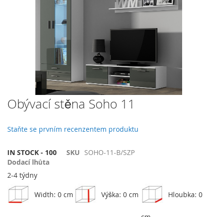
galerie
s
obrázky
Přeskočit
Obývací stěna Soho 11
na
začátek
galerie
Staňte se prvním recenzentem produktu
s
obrázky
IN STOCK - 100
SKU
SOHO-11-B/SZP
Dodací lhůta
2-4 týdny
Width: 0 cm
Výška: 0 cm
Hloubka: 0
cm