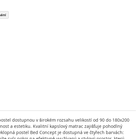
nání
postel dostupnou v širokém rozsahu velikostí od 90 do 180x200
ost a estetiku. Kvalitní kapslový matrac zajišťuje pohodlný
klopná postel Bed Concept je dostupná ve čtyřech barvách:
íte svůj pokoj na efektivně využívaný a stylový prostor, který