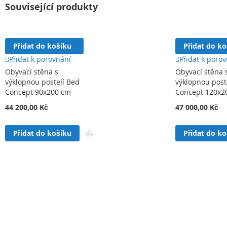
Související produkty
Přidat do košíku
Přidat do k
Přidat k porovnání
Přidat k poro
Obyvací stěna s
Obyvací stěna 
výklopnou postelí Bed
výklopnou post
Concept 90x200 cm
Concept 120x2
44 200,00 Kč
47 000,00 Kč
Přidat
Přidat do košíku
Přidat do k
k
porovnání