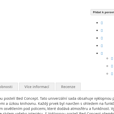
Přidat k porov
obnosti
Více informací
Recenze
nou postelí Bed Concept. Tato univerzální sada obsahuje vyklopnou 
icemi a úzkou knihovnu. Každý prvek byl navržen s ohledem na funkčn
osvětlením pod policemi, které dodává atmosféru a funkčnost. Vy
e se stylem vašeho interiéru. S Vyklopnou postelí Bed Concept přeměn