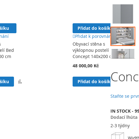
Přeskočit
na
konec
galerie
ošíku
Přidat do košíku
s
obrázky
vnání
Přidat k porovnání
s
Obyvací stěna s
elí Bed
výklopnou postelí Bed
00 cm
Concept 140x200 cm
Přeskočit
48 000,00 Kč
na
Conc
začátek
galerie
Přidat
Přida
ošíku
Přidat do košíku
s
k
k
obrázky
porovnání
poro
Staňte se pr
IN STOCK - 9
Dodací lhůta
2-3 týdny
Widt