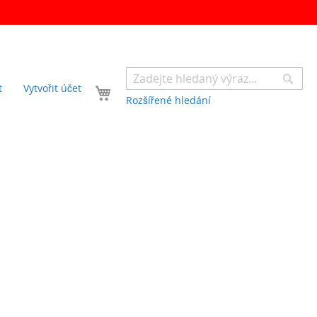
Sear
Váš košík
t
Vytvořit účet
Rozšířené hledání