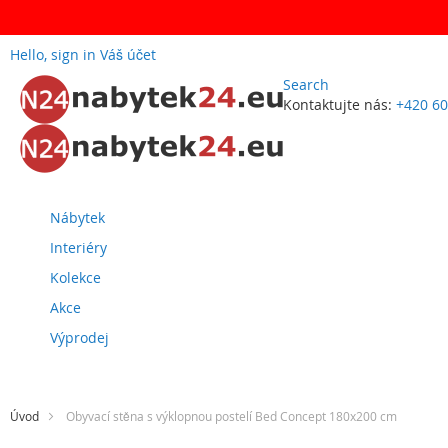
Hello, sign in
Váš účet
Search
Kontaktujte nás:
+420 60
Přejít
na
obsah
Nábytek
Interiéry
Kolekce
Akce
Výprodej
Úvod
Obyvací stěna s výklopnou postelí Bed Concept 180x200 cm