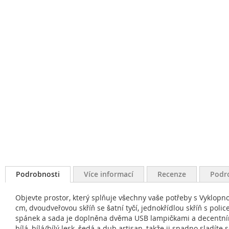
Podrobnosti
Více informací
Recenze
Podr
Objevte prostor, který splňuje všechny vaše potřeby s Vyklop
cm, dvoudveřovou skříň se šatní tyčí, jednokřídlou skříň s pol
spánek a sada je doplněna dvěma USB lampičkami a decentním 
bílá, bílá/bílý lesk, šedá a dub artisan, takže ji snadno sladít