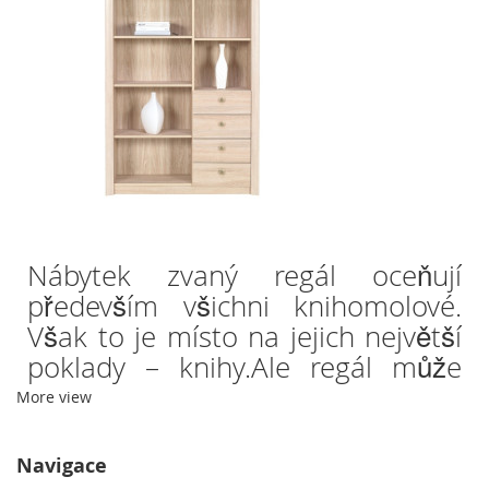
Nábytek zvaný regál oceňují
především všichni knihomolové.
Však to je místo na jejich největší
poklady – knihy.Ale regál může
také výborně sloužit jako místo
More view
pro vystavení různých maličkostí,
kterých v každé rodině vždy dost.
Navigace