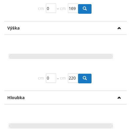
cm
-
cm
Výška
cm
-
cm
Hloubka