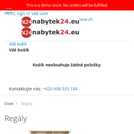
This is a demo store. No orders will be fulfilled.
Hello, sign in
Váš účet
Search
Váš košík
Váš košík
Košík neobsahuje žádné položky.
Kontaktujte nás:
+420 608 033 184
Přejít
na
Úvod
Regály
obsah
Regály