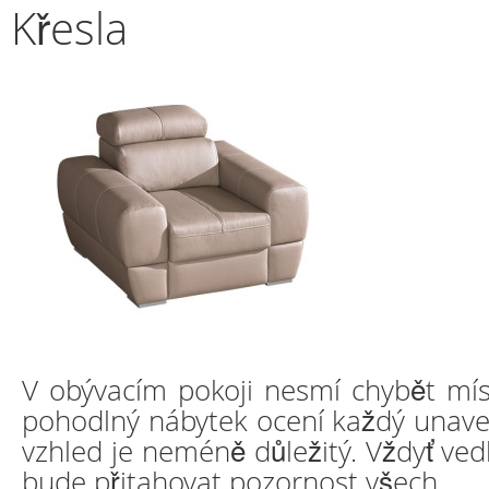
Křesla
V obývacím pokoji nesmí chybět mís
pohodlný nábytek ocení každý unaven
vzhled je neméně důležitý. Vždyť ved
bude přitahovat pozornost všech.