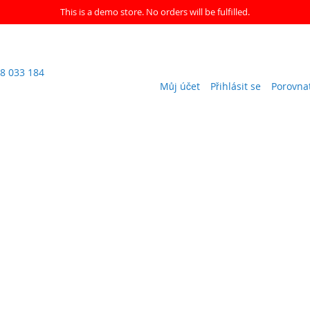
This is a demo store. No orders will be fulfilled.
8 033 184
Můj účet
Přihlásit se
Porovna