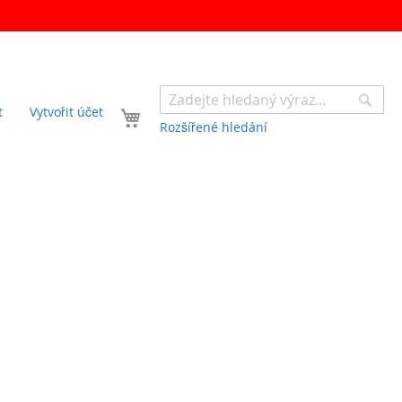
Sear
Váš košík
t
Vytvořit účet
Rozšířené hledání