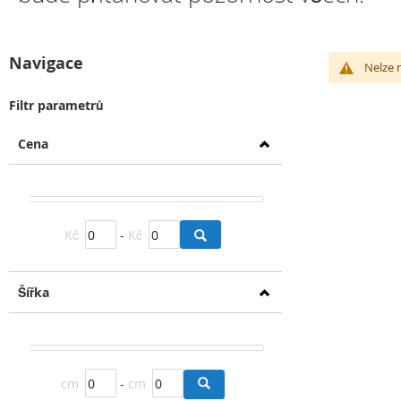
Navigace
Nelze 
Filtr parametrů
Cena
Kč
-
Kč
Šířka
cm
-
cm