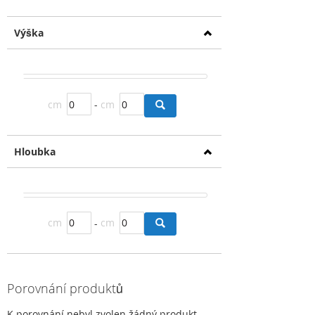
Výška
cm
-
cm
Hloubka
cm
-
cm
Porovnání produktů
K porovnání nebyl zvolen žádný produkt.