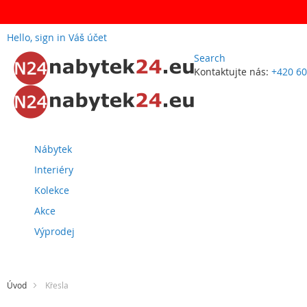
Hello, sign in
Váš účet
Search
Kontaktujte nás:
+420 60
Přejít
na
obsah
Nábytek
Interiéry
Kolekce
Akce
Výprodej
Úvod
Křesla