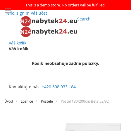
This is a demo store. No orders will be fulfilled.
Hello, sign in
Váš účet
Search
Váš košík
Váš košík
Košík neobsahuje žádné položky.
Kontaktujte nás:
+420 608 033 184
Přejít
na
Úvod
Ložnice
Postele
Postel 180/200cm Beta 52/92
obsah
Přeskočit
na
konec