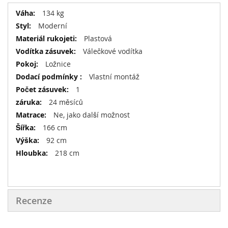
Více
134 kg
informací
Moderní
Plastová
Válečkové vodítka
Ložnice
Vlastní montáž
1
24 měsíců
Ne, jako další možnost
166 cm
92 cm
218 cm
Recenze