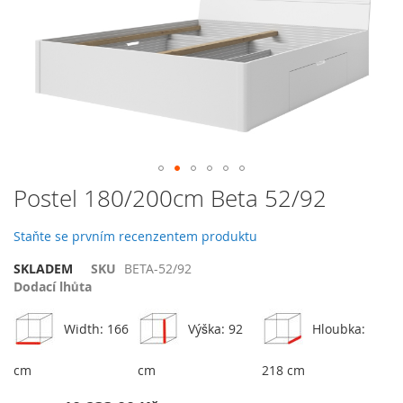
galerie
s
obrázky
Přeskočit
Postel 180/200cm Beta 52/92
na
začátek
Staňte se prvním recenzentem produktu
galerie
s
SKLADEM
SKU
BETA-52/92
obrázky
Dodací lhůta
Width: 166
Výška: 92
Hloubka:
cm
cm
218 cm