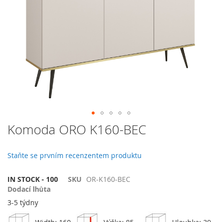
galerie
s
obrázky
Přeskočit
Komoda ORO K160-BEC
na
začátek
galerie
Staňte se prvním recenzentem produktu
s
obrázky
IN STOCK - 100
SKU
OR-K160-BEC
Dodací lhůta
3-5 týdny