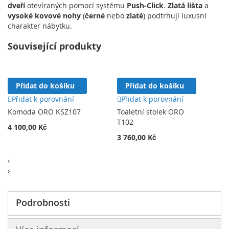
dveří
otevíraných pomocí systému
Push-Click
.
Zlatá lišta
a
vysoké kovové nohy
(
černé
nebo
zlaté
) podtrhují luxusní
charakter nábytku.
Související produkty
Přidat do košíku
Přidat do košíku
Přidat k porovnání
Přidat k porovnání
Komoda ORO KSZ107
Toaletní stolek ORO
T102
4 100,00 Kč
3 760,00 Kč
‹
›
Podrobnosti