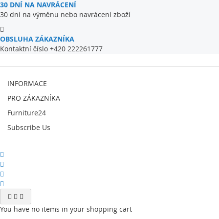
Bezúchytkový design
a systém
Push-Click
dodávají
30 DNÍ NA NAVRÁCENÍ
nábytku jednoduchý, a přitom sofistikovaný vzhled.
30 dní na výměnu nebo navrácení zboží
Vyberte si komodu
ORO 160
v oblíbené barvě a přineste
OBSLUHA ZÁKAZNÍKA
do svého interiéru nový rozměr stylu a funkčnosti!
Kontaktní číslo +420 222261777
INFORMACE
PRO ZÁKAZNÍKA
Furniture24
Subscribe Us
You have no items in your shopping cart