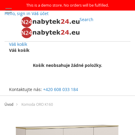
This is a demo store. No orders will be fulfilled.
Hello, sign in
Váš účet
Search
Váš košík
Váš košík
Košík neobsahuje žádné položky.
Kontaktujte nás:
+420 608 033 184
Přejít
na
Úvod
Komoda ORO K160
obsah
Přeskočit
na
konec