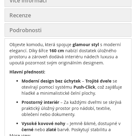
Více informací
Recenze
Podrobnosti
Objevte komodu, která spojuje
glamour styl
s moderní
elegancí. Díky šířce
160 cm
nabízí dostatek úložného
prostoru a zároveň dodává interiéru nádech luxusu a
upoutá pozornost svým originálním designem.
Hlavní přednosti:
Moderní design bez úchytek
–
Trojité dveře
se
otevírají pomocí systému
Push-Click
, což zajišťuje
hladké a minimalistické čelní plochy.
Prostorný interiér
– Za každými dveřmi se skrývá
praktický úložný prostor pro nádobí, textilie,
oblečení nebo dokumenty.
Vysoké kovové nohy
– Jemně šikmé, dostupné v
černé
nebo
zlaté
barvě. Poskytují stabilitu a
More view
usnadňují úklid pod nábytkem.