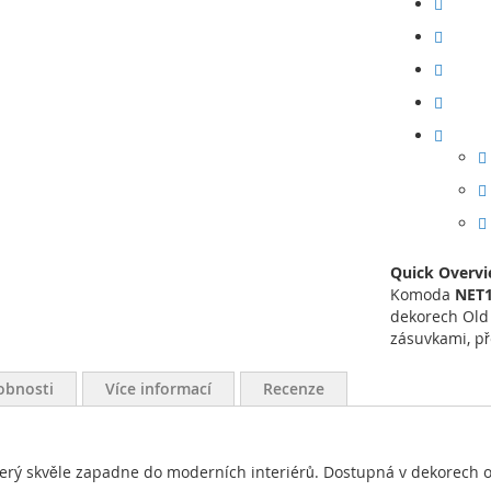
Quick Overv
Komoda
NET1
dekorech Old
zásuvkami, př
obnosti
Více informací
Recenze
rý skvěle zapadne do moderních interiérů. Dostupná v dekorech ol