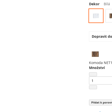
Dekor
Bílá
Dopravit d
Komoda NET1
Množství
Přidat k porov