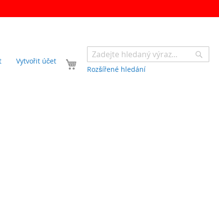
Sear
Váš košík
t
Vytvořit účet
Rozšířené hledání