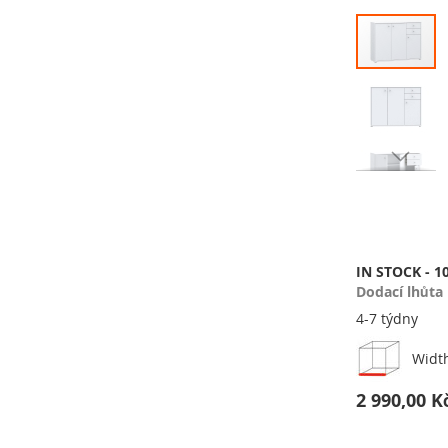
Přeskočit
na
konec
galerie
s
obrázky
Přeskočit
na
začátek
galerie
s
IN STOCK - 1
obrázky
Dodací lhůta
4-7 týdny
Widt
2 990,00 K