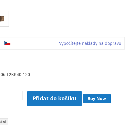
o
Vypočítejte náklady na dopravu
06 T2KK40-120
Přidat do košíku
Buy Now
nání