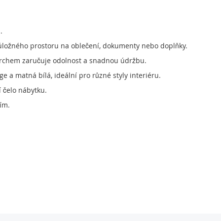
.
k úložného prostoru na oblečení, dokumenty nebo doplňky.
ovrchem zaručuje odolnost a snadnou údržbu.
 a matná bílá, ideální pro různé styly interiéru.
 čelo nábytku.
ím.
u se komoda NET106 T2KK40 perfektně hodí do obývacího pokoje, l