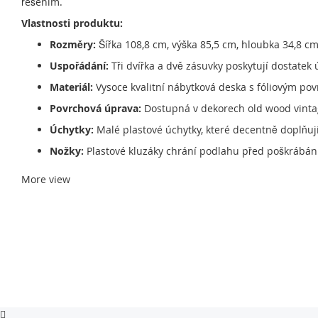
řešením.
Vlastnosti produktu:
Rozměry:
Šířka 108,8 cm, výška 85,5 cm, hloubka 34,8 cm
Uspořádání:
Tři dvířka a dvě zásuvky poskytují dostate
Materiál:
Vysoce kvalitní nábytková deska s fóliovým p
Povrchová úprava:
Dostupná v dekorech old wood vintage
Úchytky:
Malé plastové úchytky, které decentně doplňují
Nožky:
Plastové kluzáky chrání podlahu před poškrábán
More view
Využití:
Díky promyšlenému uspořádání a univerzálnímu design