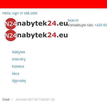
Hello, sign in
Váš účet
Search
Kontaktujte nás:
+420 60
Přejít
na
obsah
Nábytek
Interiéry
Kolekce
Akce
Výprodej
Úvod
Komoda NET106 T2KK40-120