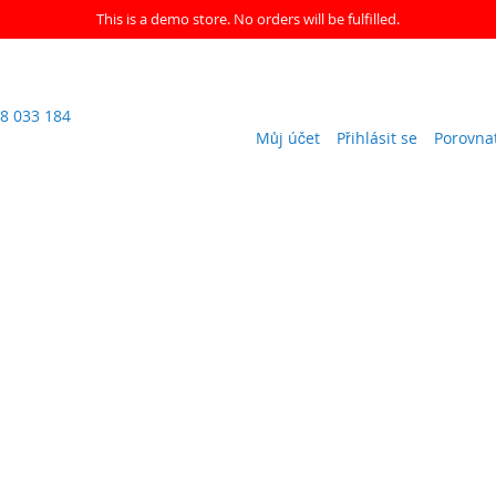
This is a demo store. No orders will be fulfilled.
8 033 184
Můj účet
Přihlásit se
Porovna