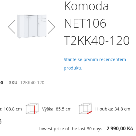
Komoda
NET106
T2KK40-120
Staňte se prvním recenzentem
produktu
00
SKU
T2KK40-120
h: 108.8 cm
Výška: 85.5 cm
Hloubka: 34.8 cm
č
2 990,00 Kč
Lowest price of the last 30 days