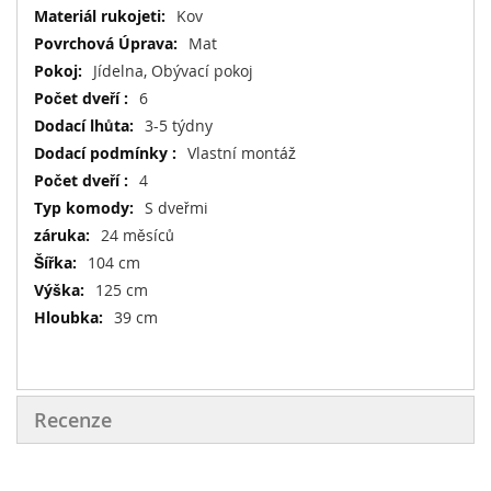
Kov
Mat
Jídelna, Obývací pokoj
6
3-5 týdny
Vlastní montáž
4
S dveřmi
24 měsíců
104 cm
125 cm
39 cm
Recenze