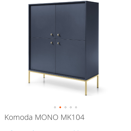
galerie
s
obrázky
Přeskočit
Komoda MONO MK104
na
začátek