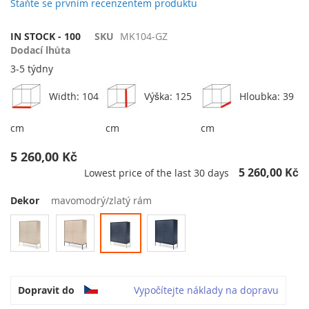
galerie
Staňte se prvním recenzentem produktu
s
obrázky
IN STOCK - 100
SKU
MK104-GZ
Dodací lhůta
3-5 týdny
Width: 104
Výška: 125
Hloubka: 39
cm
cm
cm
5 260,00 Kč
5 260,00 Kč
Lowest price of the last 30 days
Dekor
mavomodrý/zlatý rám
Dopravit do
Vypočítejte náklady na dopravu