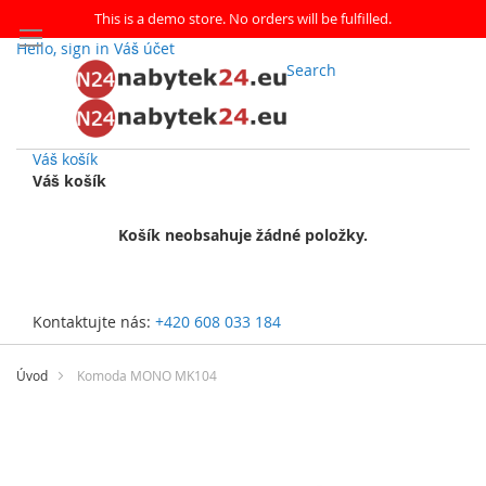
This is a demo store. No orders will be fulfilled.
Hello, sign in
Váš účet
Search
Váš košík
Váš košík
Košík neobsahuje žádné položky.
Kontaktujte nás:
+420 608 033 184
Přejít
na
Úvod
Komoda MONO MK104
obsah
Přeskočit
na
konec