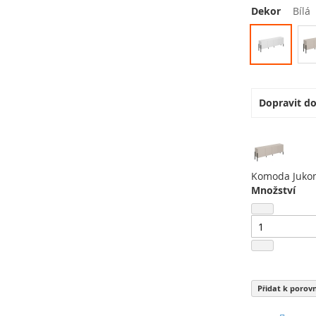
Dekor
Bílá
Dopravit d
Komoda Juko
Množství
Přidat k porov