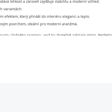
dává lehkost a zároveň zajišťuje stabilitu a moderní vzhled.
ch variantách:
efektem, který přináší do interiéru eleganci a teplo.
ovým povrchem, ideální pro moderní aranžmá.
ustu úložného prostoru, aniž by zbytečně zabírala místo. Perfektní 