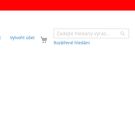
Sear
Váš košík
t
Vytvořit účet
Rozšířené hledání