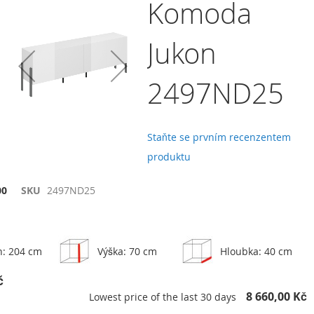
Komoda
Jukon
Přidat do košíku
2497ND25
Přidat k porovnání
Televizní stolek Jukon
40
8 190,00 Kč
Staňte se prvním recenzentem
t
produktu
Přidat
Přidat do košíku
vnání
k
00
SKU
2497ND25
porovnání
h: 204 cm
Výška: 70 cm
Hloubka: 40 cm
č
8 660,00 Kč
Lowest price of the last 30 days