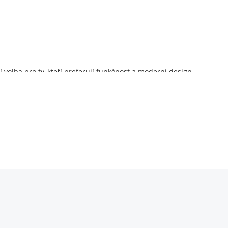
volba pro ty, kteří preferují funkčnost a moderní design.