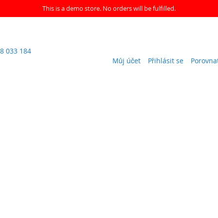
This is a demo store. No orders will be fulfilled.
8 033 184
Můj účet
Přihlásit se
Porovna