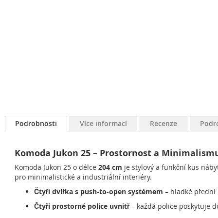
Podrobnosti
Více informací
Recenze
Podr
Komoda Jukon 25 – Prostornost a Minimalism
Komoda Jukon 25 o délce
204 cm
je stylový a funkční kus nábyt
pro minimalistické a industriální interiéry.
Čtyři dvířka s push-to-open systémem
– hladké přední p
Čtyři prostorné police uvnitř
– každá police poskytuje d