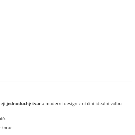
Její
jednoduchý tvar
a moderní design z ní činí ideální volbu
otě.
ekorací.