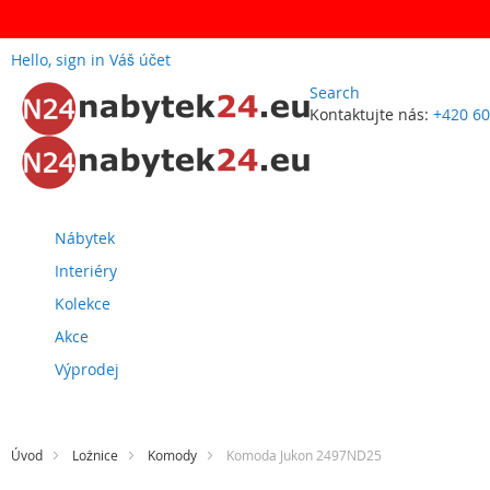
Hello, sign in
Váš účet
Search
Kontaktujte nás:
+420 60
Přejít
na
obsah
Nábytek
Interiéry
Kolekce
Akce
Výprodej
Úvod
Ložnice
Komody
Komoda Jukon 2497ND25