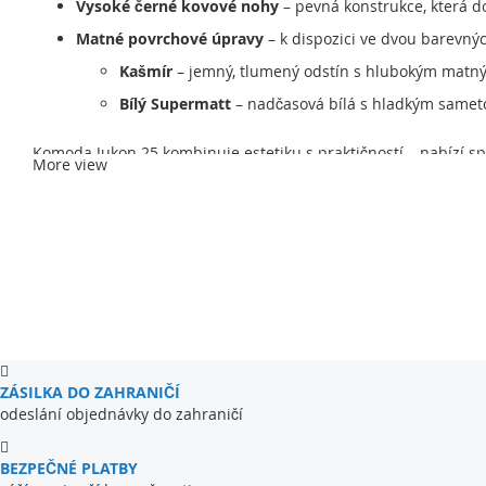
Vysoké černé kovové nohy
– pevná konstrukce, která do
Matné povrchové úpravy
– k dispozici ve dvou barevný
Kašmír
– jemný, tlumený odstín s hlubokým matným 
Bílý Supermatt
– nadčasová bílá s hladkým samet
Komoda Jukon 25 kombinuje estetiku s praktičností – nabízí spo
More view
ZÁSILKA DO ZAHRANIČÍ
odeslání objednávky do zahraničí
BEZPEČNÉ PLATBY