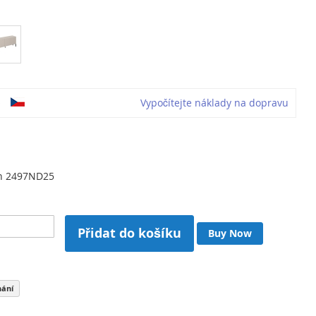
o
Vypočítejte náklady na dopravu
n 2497ND25
Přidat do košíku
Buy Now
nání