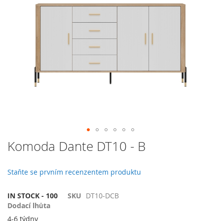
galerie
s
obrázky
Přeskočit
Komoda Dante DT10 - B
na
začátek
galerie
Staňte se prvním recenzentem produktu
s
obrázky
IN STOCK - 100
SKU
DT10-DCB
Dodací lhůta
4-6 týdny