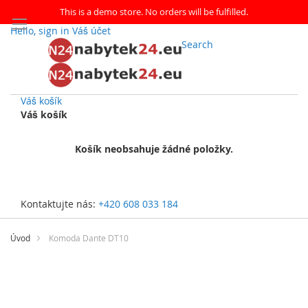
This is a demo store. No orders will be fulfilled.
Hello, sign in
Váš účet
Search
Váš košík
Váš košík
Košík neobsahuje žádné položky.
Kontaktujte nás:
+420 608 033 184
Přejít
na
Úvod
Komoda Dante DT10
obsah
Přeskočit
na
konec