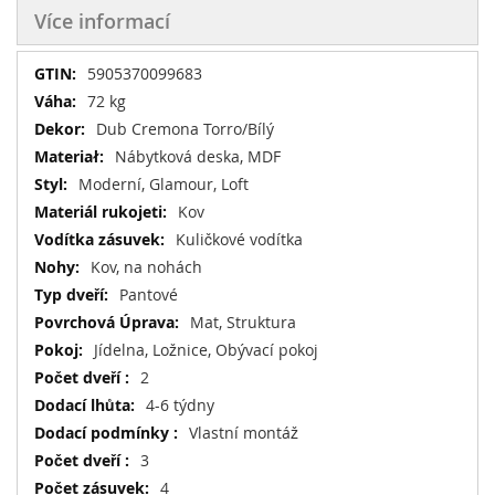
Více informací
Více
5905370099683
informací
72 kg
Dub Cremona Torro/Bílý
Nábytková deska, MDF
Moderní, Glamour, Loft
Kov
Kuličkové vodítka
Kov, na nohách
Pantové
Mat, Struktura
Jídelna, Ložnice, Obývací pokoj
2
4-6 týdny
Vlastní montáž
3
4