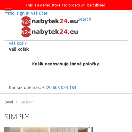
This is a demo store. No orders will be fulfilled.
Hello, sign in
Váš účet
Search
Váš košík
Váš košík
Košík neobsahuje žádné položky.
Kontaktujte nás:
+420 608 033 184
Přejít
na
Úvod
SIMPLY
obsah
SIMPLY