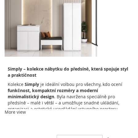
Simply – kolekce nábytku do předsíně, která spojuje styl
a praktičnost
Kolekce
Simply
je ideální volbou pro všechny, kdo ocení
funkčnost, kompaktní rozměry a moderní
minimalistický design
. Byla navržena speciálně pro
předsíně – malé i větší – a umožňuje snadné ukládání,
organizaci a estetické uspořádání vstupního prostoru.
More view
Všechny prvky jsou vyrobeny z
laminované dřevotřísky s
ABS hranami
, což zajišťuje odolnost proti každodennímu
používání. K dispozici jsou ve
dvou matných barvách
–
bílé
a
šedé
– které lze snadno sladit s různými styly
Nastavit