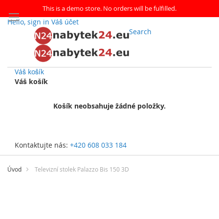
This is a demo store. No orders will be fulfilled.
Hello, sign in
Váš účet
Search
Váš košík
Váš košík
Košík neobsahuje žádné položky.
Kontaktujte nás:
+420 608 033 184
Přejít
na
Úvod
Televizní stolek Palazzo Bis 150 3D
obsah
Přeskočit
na
konec