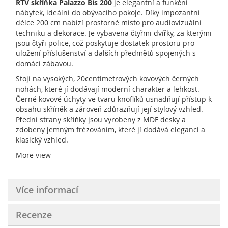
RTV skříňka Palazzo Bis 200
je elegantní a funkční
nábytek, ideální do obývacího pokoje. Díky impozantní
délce 200 cm nabízí prostorné místo pro audiovizuální
techniku a dekorace. Je vybavena čtyřmi dvířky, za kterými
jsou čtyři police, což poskytuje dostatek prostoru pro
uložení příslušenství a dalších předmětů spojených s
domácí zábavou.
Stojí na vysokých, 20centimetrových kovových černých
nohách, které jí dodávají moderní charakter a lehkost.
Černé kovové úchyty ve tvaru knoflíků usnadňují přístup k
obsahu skříněk a zároveň zdůrazňují její stylový vzhled.
Přední strany skříňky jsou vyrobeny z MDF desky a
zdobeny jemným frézováním, které jí dodává eleganci a
klasický vzhled.
RTV skříňka Palazzo Bis 200
More view
je k dispozici v matném
provedení v bílé nebo černé barvě, což umožňuje
přizpůsobit ji různým interiérům. Její jednoduchá forma a
klasický design z ní dělají perfektní doplněk každého
Více informací
obývacího pokoje, který kombinuje funkčnost s estetikou.
Recenze