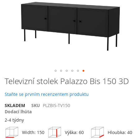
galerie
s
obrázky
Přeskočit
Televizní stolek Palazzo Bis 150 3D
na
začátek
Staňte se prvním recenzentem produktu
galerie
s
SKLADEM
SKU
PLZBIS-TV150
obrázky
Dodací lhůta
2-4 týdny
Width: 150
Výška: 60
Hloubka: 40