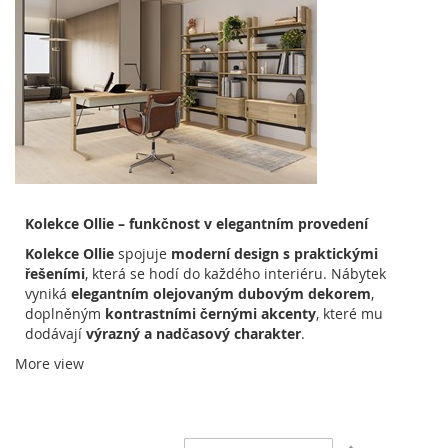
Kolekce Ollie – funkčnost v elegantním provedení
Kolekce Ollie
spojuje
moderní design s praktickými
řešeními
, která se hodí do každého interiéru. Nábytek
vyniká
elegantním olejovaným dubovým dekorem
,
doplněným
kontrastními černými akcenty
, které mu
dodávají
výrazný a nadčasový charakter
.
More view
Díky
promyšlené konstrukci
pomáhá nábytek z kolekce
Ollie
udržovat pořádek
, protože nabízí jak
otevřené
prostory pro vystavení dekorací
, tak
uzavřené úložné
prostory
pro organizované ukládání věcí.
Kvalitní
laminovaná dřevotříska
a
ABS hrany
zajišťují
odolnost
Nastavit