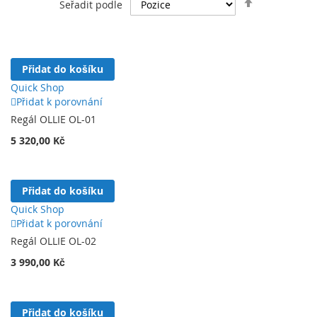
Seřadit podle
vůči každodennímu používání
.
sestupně
Kolekce zahrnuje
regály, psací stůl a regál s integrovaným
stolem
, což umožňuje vytvoření
sjednoceného a funkčního
prostoru
jak pro
práci, tak pro odpočinek
. Nábytek je
Přidat do košíku
ideální do
kanceláře, obývacího pokoje, pracovny nebo
Quick Shop
studentského pokoje
a přizpůsobí se různým stylům
Přidat k porovnání
interiéru.
Regál OLLIE OL-01
Ollie je perfektní volbou pro ty, kteří hledají moderní a
praktický nábytek, který spojuje estetiku s každodenním
5 320,00 Kč
komfortem.
Přidat do košíku
Quick Shop
Přidat k porovnání
Regál OLLIE OL-02
3 990,00 Kč
Přidat do košíku