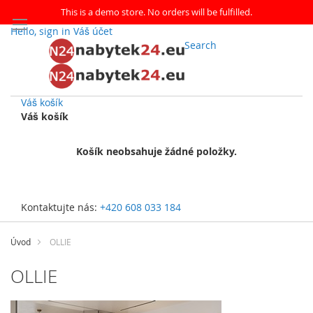
This is a demo store. No orders will be fulfilled.
Hello, sign in
Váš účet
Search
Váš košík
Váš košík
Košík neobsahuje žádné položky.
Kontaktujte nás:
+420 608 033 184
Přejít
na
Úvod
OLLIE
obsah
OLLIE