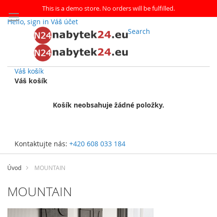
This is a demo store. No orders will be fulfilled.
Hello, sign in
Váš účet
Search
Váš košík
Váš košík
Košík neobsahuje žádné položky.
Kontaktujte nás:
+420 608 033 184
Přejít
na
Úvod
MOUNTAIN
obsah
MOUNTAIN