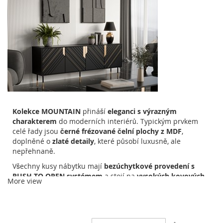
Kolekce MOUNTAIN
přináší
eleganci s výrazným
charakterem
do moderních interiérů. Typickým prvkem
celé řady jsou
černé frézované čelní plochy z MDF
,
doplněné o
zlaté detaily
, které působí luxusně, ale
nepřehnaně.
Všechny kusy nábytku mají
bezúchytkové provedení s
PUSH TO OPEN systémem
a stojí na
vysokých kovových
More view
nohách
, což jim dodává
lehkost a vizuální vzdušnost
.
Kolekce se perfektně hodí do
obývacích pokojů, ložnic,
jídelen i stylových pracoven
.
V nabídce najdete:
Nastavit