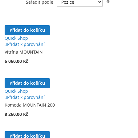
Seřadit podle
–
komody, vitríny, regály, TV stolky
,
sestupně
–
konferenční stolky, noční stolky a postel
,
vše navržené s důrazem na
funkčnost i estetiku
.
MOUNTAIN
je ideální volbou pro každého, kdo hledá
Přidat do košíku
moderní nábytek s osobitým stylem a elegancí
.
Quick Shop
Přidat k porovnání
Vitrína MOUNTAIN
6 060,00 Kč
Přidat do košíku
Quick Shop
Přidat k porovnání
Komoda MOUNTAIN 200
8 260,00 Kč
Přidat do košíku