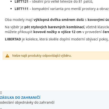
LBTT121
– ideální pro velké televize do 81 palců,
LBTT111
– kompaktní varianta pro menší prostory a obraz
Oba modely mají
výklopná dvířka směrem dolů
s
kovovými ú
Na výběr je
pět stylových barevných kombinací
, včetně klasic
můžete přikoupit
kovové nožky o výšce 12 cm
v provedení
če
LIBERTAD
je kolekce, která skvěle doplní moderní obývací pokoj
Nelze najít produkty odpovídající výběru.
ZÁSILKA DO ZAHRANIČÍ
odeslání objednávky do zahraničí