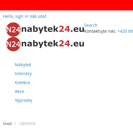
Hello, sign in
Váš účet
Search
Kontaktujte nás:
+420 60
Přejít
na
obsah
Nábytek
Interiéry
Kolekce
Akce
Výprodej
Úvod
LIBERTAD