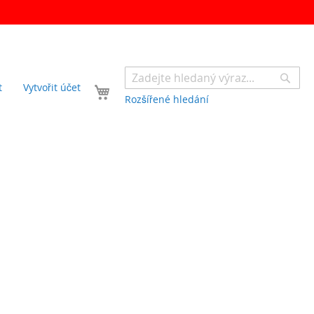
Sear
Váš košík
t
Vytvořit účet
Rozšířené hledání