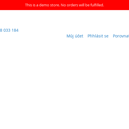
This is a demo store. No orders will be fulfilled.
8 033 184
Můj účet
Přihlásit se
Porovna