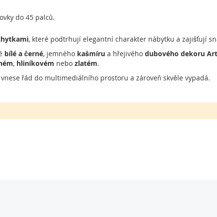
ovky do 45 palců.
chytkami
, které podtrhují elegantní charakter nábytku a zajišťují s
ké
bílé a černé
, jemného
kašmíru
a hřejivého
dubového dekoru Arti
rném
,
hliníkovém
nebo
zlatém
.
, vnese řád do multimediálního prostoru a zároveň skvěle vypadá.