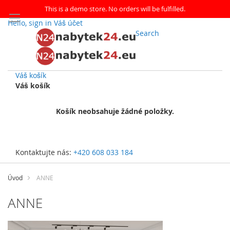
This is a demo store. No orders will be fulfilled.
Hello, sign in
Váš účet
Search
Váš košík
Váš košík
Košík neobsahuje žádné položky.
Kontaktujte nás:
+420 608 033 184
Přejít
na
Úvod
ANNE
obsah
ANNE