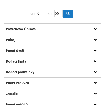
cm
-
cm
Povrchová Úprava
Pokoj
Počet dveří
Dodací lhůta
Dodací podmínky
Počet zásuvek
Zrcadlo
Počet věšáků