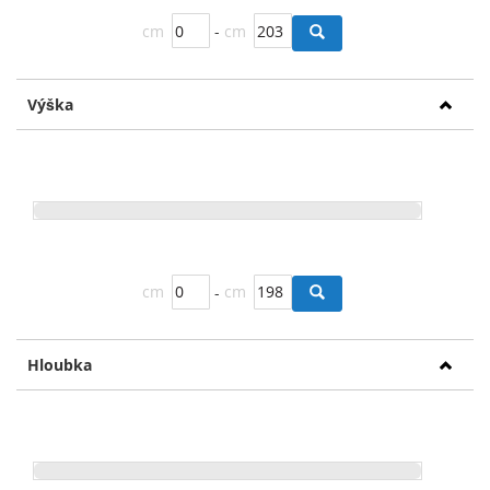
cm
-
cm
Výška
cm
-
cm
Hloubka