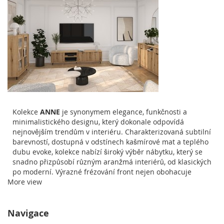
Kolekce
ANNE
je synonymem elegance, funkčnosti a
minimalistického designu, který dokonale odpovídá
nejnovějším trendům v interiéru. Charakterizovaná subtilní
barevností, dostupná v odstínech kašmírové mat a teplého
dubu evoke, kolekce nabízí široký výběr nábytku, který se
snadno přizpůsobí různým aranžmá interiérů, od klasických
po moderní. Výrazné frézování front nejen obohacuje
More view
estetiku nábytku, ale také poskytuje unikátní haptický
zážitek, zvyšuje luxus a komfort užívání.
Kolekce zahrnuje různorodý nábytek do obývacího pokoje,
Navigace
jídelny a ložnice, včetně komod, skříní, vitrín a TV stolků,