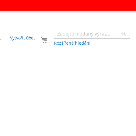
Sear
Váš košík
t
Vytvořit účet
Rozšířené hledání