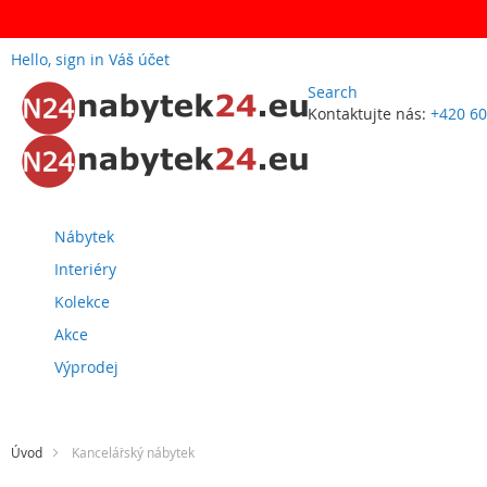
Hello, sign in
Váš účet
Search
Kontaktujte nás:
+420 60
Přejít
na
obsah
Nábytek
Interiéry
Kolekce
Akce
Výprodej
Úvod
Kancelářský nábytek