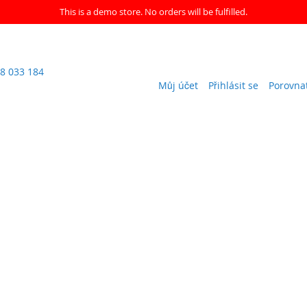
This is a demo store. No orders will be fulfilled.
8 033 184
Můj účet
Přihlásit se
Porovna